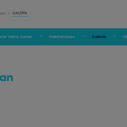
GALERÍA
nan
otel Vibra Sanan
Habitaciones
Galería
Ub
nan