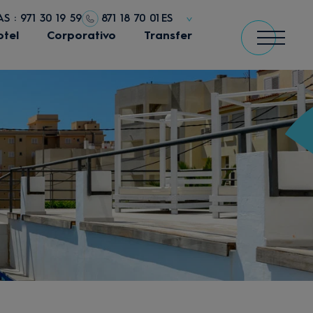
S : 971 30 19 59
871 18 70 01
ES
otel
Corporativo
Transfer