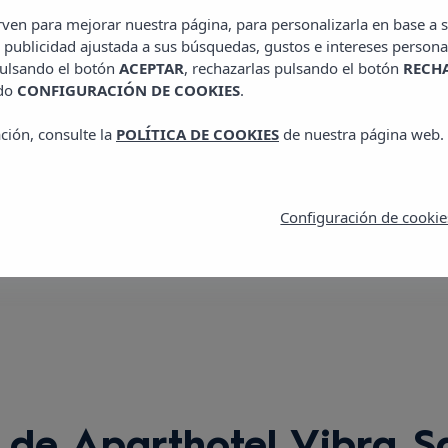
C / Balançat, 13, 078
irven para mejorar nuestra página, para personalizarla en base a s
E: sanan@vibrahotels
 publicidad ajustada a sus búsquedas, gustos e intereses persona
pulsando el botón
ACEPTAR
, rechazarlas pulsando el botón
RECH
T: +34 971 34 39 53
ado
CONFIGURACIÓN DE COOKIES
.
ción, consulte la
POLÍTICA DE COOKIES
de nuestra página web.
Ver zonas
Configuración de cookie
de Aparthotel Vibra S