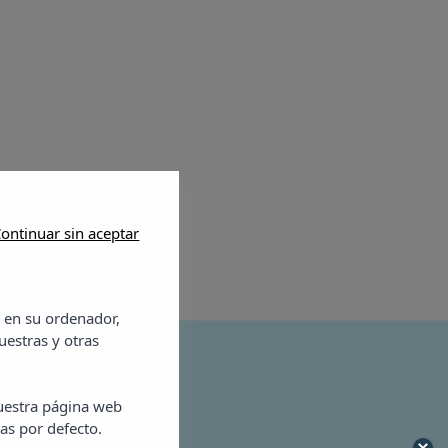
ontinuar sin aceptar
 en su ordenador,
uestras y otras
bra Sanan
nuestra página web
as por defecto.