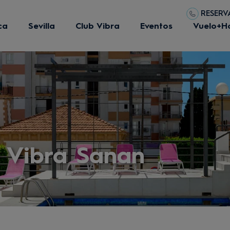
RESERVA
ca
Sevilla
Club Vibra
Eventos
Vuelo+H
l Vibra Sanan