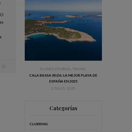
o
 O
ias
a
,
,
TRAVEL
PLANES EN IBIZA
TRAVEL
PLANES 
L ENCANTO
CALA BASSA IBIZA: LA MEJOR PLAYA DE
VISITA DALT V
PRENDERÁ
ESPAÑA EN 2025
MEJORE
2 JULIO, 2025
20
Categorías
CLUBBING