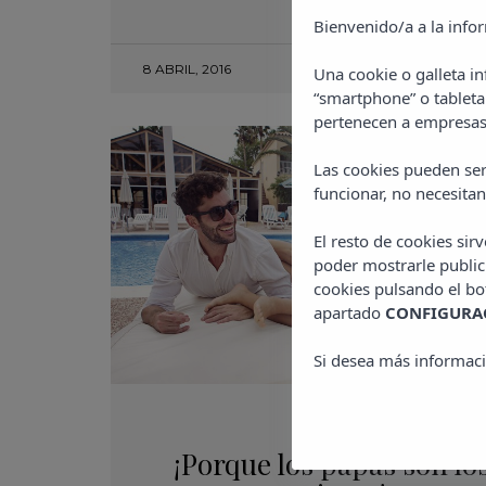
Bienvenido/a a la info
8 ABRIL, 2016
Una cookie o galleta i
“smartphone” o tableta
pertenecen a empresas 
Las cookies pueden ser
funcionar, no necesitan
El resto de cookies sir
poder mostrarle public
cookies pulsando el b
apartado
CONFIGURAC
Si desea más informaci
TRAVEL
¡Porque los papás son lo