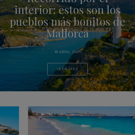
los
temporada: Que ver
 de
Ibiza
4 ABRIL, 2025
LEER MÁS