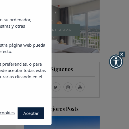
en su ordenador,
stras y otras
RESERVA
uestra página web pueda
efecto.
s preferencias, o para
Síguenos
ede aceptar todas estas
urarlas clicando en el
Mejores Posts
 cookies
Aceptar