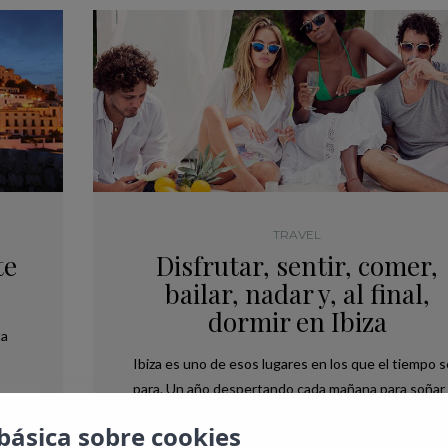
TRAVEL
te
Disfrutar, sentir, comer,
bailar, nadar y, al final,
dormir en Ibiza
ta
Ibiza es uno de esos lugares en los que el tiempo s
para. Un año despertando cada mañana para soñar
 la
con unos días en la isla más mágica del mundo,
básica sobre cookies
apagando el despertador con la ilusión de ver el