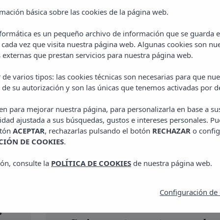
reloj…
rmación básica sobre las cookies de la página web.
nformática es un pequeño archivo de información que se guarda 
 cada vez que visita nuestra página web. Algunas cookies son nue
4 ABRIL, 2016
externas que prestan servicios para nuestra página web.
 de varios tipos: las cookies técnicas son necesarias para que n
 de su autorización y son las únicas que tenemos activadas por d
ven para mejorar nuestra página, para personalizarla en base a su
idad ajustada a sus búsquedas, gustos e intereses personales. Pu
otón
ACEPTAR
, rechazarlas pulsando el botón
RECHAZAR
o config
IÓN DE COOKIES
.
ón, consulte la
POLÍTICA DE COOKIES
de nuestra página web.
Configuración de
s
TRAVEL