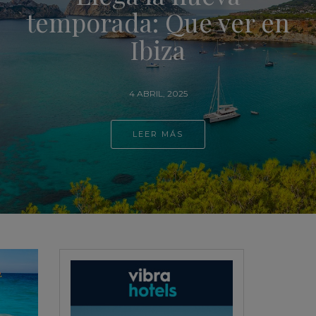
 en
calas de Menorca
secretas, un paraí
escondido
21 MARZO, 2025
LEER MÁS