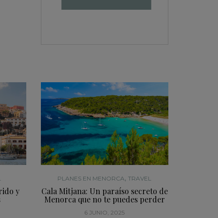
,
L
PLANES EN MENORCA
TRAVEL
rido y
Cala Mitjana: Un paraíso secreto de
s
Menorca que no te puedes perder
6 JUNIO, 2025