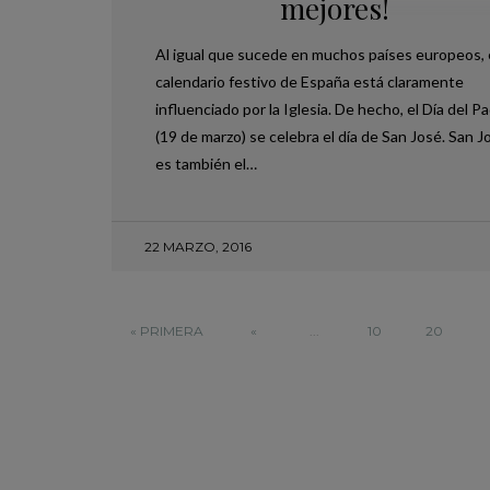
mejores!
Al igual que sucede en muchos países europeos, 
calendario festivo de España está claramente
influenciado por la Iglesia. De hecho, el Día del P
(19 de marzo) se celebra el día de San José. San J
es también el…
22 MARZO, 2016
,
PLANES EN IBIZA
TRAVEL
VISITA DALT VILA IBIZA: RECORRIDO Y
MEJORES RESTAURANTES
20 JUNIO, 2025
« PRIMERA
«
...
10
20