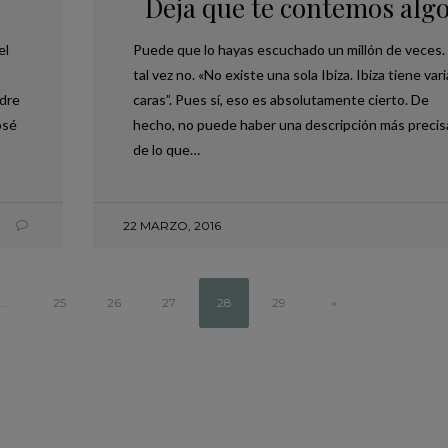
Deja que te contemos alg
el
Puede que lo hayas escuchado un millón de veces.
tal vez no. «No existe una sola Ibiza. Ibiza tiene var
adre
caras”. Pues sí, eso es absolutamente cierto. De
osé
hecho, no puede haber una descripción más precis
de lo que…
22 MARZO, 2016
,
PLANES EN MENORCA
TRAVEL
PLANES EN MENORCA
CALA MITJANA: UN PARAÍSO SECRETO DE
CIUTADELLA MENORCA: E
MENORCA QUE NO TE PUEDES PERDER
HISTÓRICO QUE TE SOR
6 JUNIO, 2025
10 JULIO, 2025
...
25
26
27
28
29
»