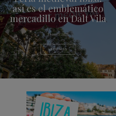
co
interior: estos son 
ila
pueblos más bonitos
Mallorca
18 ABRIL, 2025
LEER MÁS