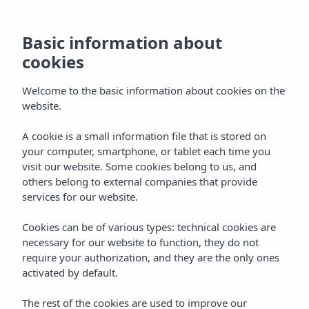
Basic information about
cookies
Welcome to the basic information about cookies on the
website.
A cookie is a small information file that is stored on
Gastronomie
your computer, smartphone, or tablet each time you
visit our website. Some cookies belong to us, and
Vibra Algarb Hotel
others belong to external companies that provide
services for our website.
Cookies can be of various types: technical cookies are
necessary for our website to function, they do not
require your authorization, and they are the only ones
activated by default.
Home
Ibiza
Playa D'en Bossa
Vibra Algarb Hotel
The rest of the cookies are used to improve our