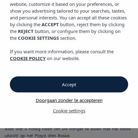
GASTRONOMIE
website, customize it based on your preferences, or
show you advertising tailored to your searches, tastes,
and personal interests. You can accept all these cookies
by clicking the
ACCEPT
button, reject them by clicking
Gastronomie
the
REJECT
button, or configure them by clicking on
the
COOKIE SETTINGS
section.
Gastronomie
If you want more information, please consult the
COOKIE POLICY
on our website.
Vibra Algarb Hotel
Vibra Algarb Hotel biedt u een compleet gastronomisch
aanbod aan met de All Inclusive-service in ons restaurant
Accept
TOKIO aangevuld met de
Coral Sand
-poolbar. De ideale plek
om te ontspannen bij het zwembad en te proeven van ons
Doorgaan zonder te accepteren
aanbod van hapjes en cocktails.
Cookie settings
Restaurant TOKIO biedt u een oosters-westers buffet aan met
een grote verscheidenheid gerechten: pizza’s, pasta, vlees, vis...
Alles wat u nodig heeft om uw honger te stillen met het beste
uitzicht op het Playa d’en Bossa.