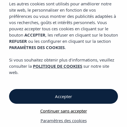
CUISINE
Les autres cookies sont utilisés pour améliorer notre
site web, le personnaliser en fonction de vos
préférences ou vous montrer des publicités adaptées à
vos recherches, goûts et intérêts personnels. Vous
Cuisine
pouvez accepter tous ces cookies en cliquant sur le
bouton
ACCEPTER
, les refuser en cliquant sur le bouton
REFUSER
ou les configurer en cliquant sur la section
Cuisine
PARAMÈTRES DES COOKIES
.
Hôtel Vibra Algarb
Si vous souhaitez obtenir plus d'informations, veuillez
consulter la
POLITIQUE DE COOKIES
sur notre site
L’Hôtel Vibra Algarb vous propose une offre gastronomique
web.
complète avec le service All Inclusive de son restaurant TOKIO
et, qui par ailleurs, est complété par le
Coral Sand Pool Bar,
l’endroit idéal pour vous détendre près de la piscine et profiter
de nos amuse-bouches et de nos cocktails.
Accepter
Le restaurant TOKIO vous offre une grande variété de plats
Continuer sans accepter
avec son buffet de cuisine orientale-occidentale : pizzas,
noodles, viandes, poissons,... Tout ce dont vous avez besoin
Paramètres des cookies
pour satisfaire votre appétit avec les meilleures vues sur Playa