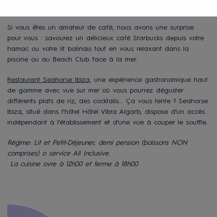
d'en Bossa.
Si vous êtes un amateur de café, nous avons une surprise
pour vous : savourez un délicieux café Starbucks depuis votre
hamac ou votre lit balinais tout en vous relaxant dans la
piscine ou au Beach Club face à la mer.
Restaurant Seahorse Ibiza,
une expérience gastronomique haut
de gamme avec vue sur mer où vous pourrez déguster
différents plats de riz, des cocktails... Ça vous tente ? Seahorse
Ibiza, situé dans l’hôtel Hôtel Vibra Algarb, dispose d’un accès
indépendant à l’établissement et d’une vue à couper le souffle.
Régime: Lit et Petit-Déjeuner, demi pension (boissons NON
comprises) o service All Inclusive.
La cuisine ovre à 12h00 et ferme à 18h00