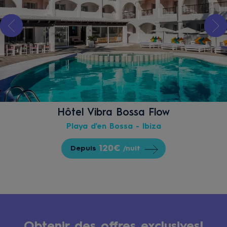
Hôtel Vibra Bossa Flow
Playa d'en Bossa - Ibiza
120€
Depuis
/nuit
Obtenir des offres exclusives!