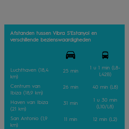
Afstanden tussen Vibra S'Estanyol en
verschillende bezienswaardigheden
1 u 1 min
(L8-
Luchthaven (18,4
25 min
L42B)
km)
Centrum van
26
min
40
min
(L8)
Ibiza (18,9 km)
1 u 30
min
Haven van Ibiza
31
min
(L10/L8)
(21 km)
San Antonio (1,9
11
min
12 min (L2)
km)