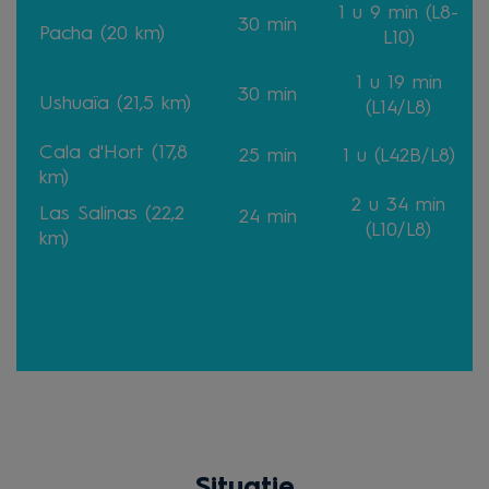
1 u 9
min
(L8-
30
min
Pacha (20 km)
L10)
1 u 19
min
30
min
Ushuaïa (21,5 km)
(L14/L8)
Cala d'Hort (17,8
25
min
1 u
(L42B/L8)
km)
2 u 34
min
Las Salinas (22,2
24
min
(L10/L8)
km)
Situatie