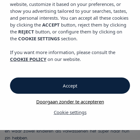
SITUATIE
website, customize it based on your preferences, or
Vibra S'Estanyol Hotel
show you advertising tailored to your searches, tastes,
and personal interests. You can accept all these cookies
by clicking the
ACCEPT
button, reject them by clicking
Situatie
the
REJECT
button, or configure them by clicking on
the
COOKIE SETTINGS
section.
Situatie
If you want more information, please consult the
COOKIE POLICY
on our website.
Vibra S'Estanyol Hotel
In S'estanyol begrijpt men waarom de zonsondergangen boven
de baai van San Antonio zo uniek zijn.
Accept
En S'Estanyol ligt direct aan de baai van San Antonio,
Doorgaan zonder te accepteren
wereldwijd bekend voor die romantische en bijna mystieke
zonsondergangen van Ibiza. Bovendien is het hotel gelegen in
Cookie settings
een paradijs van witte stranden en turquoise wateren, namelijk
het strand van S'Estanyol, dat zijn naam geeft aan ons hotel
en waar zowel kinderen als volwassenen het super naar hun
zin hebben.