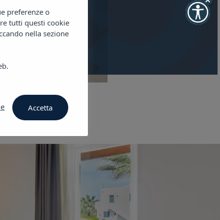
tue preferenze o
re tutti questi cookie
 disponibilità
iccando nella sezione
eb.
ie
Accetta