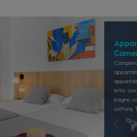
Appar
Camer
Completa
appartame
appartam
letto con
bagno co
cottura, 