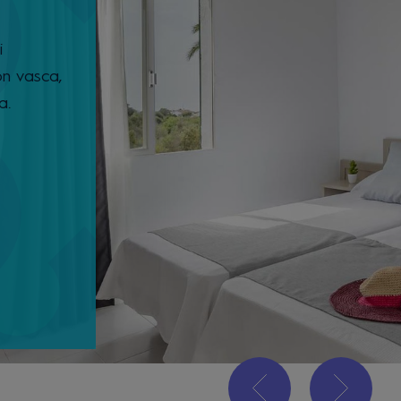
i
on vasca,
a.