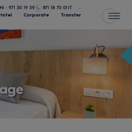
 : 971 30 19 59
871 18 70 01
IT
Hotel
Corporate
Transfer
tage