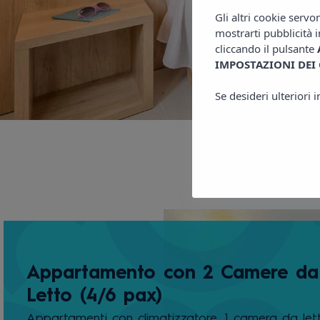
Gli altri cookie servo
mostrarti pubblicità i
cliccando il pulsante
IMPOSTAZIONI DEI
Se desideri ulteriori 
Appartamento con 2 Camere da
Letto (4/6 pax)
Appartamenti con climatizzatore, 1 camera da let