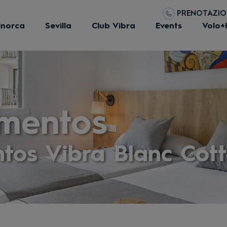
PRENOTAZIONI
inorca
Sevilla
Club Vibra
Events
Volo+
mentos
tos Vibra Blanc Cot