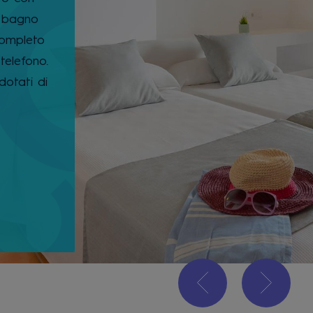
1 bagno
completo
telefono.
dotati di