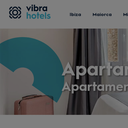
Ibiza
Maiorca
M
Aparta
Apartamen