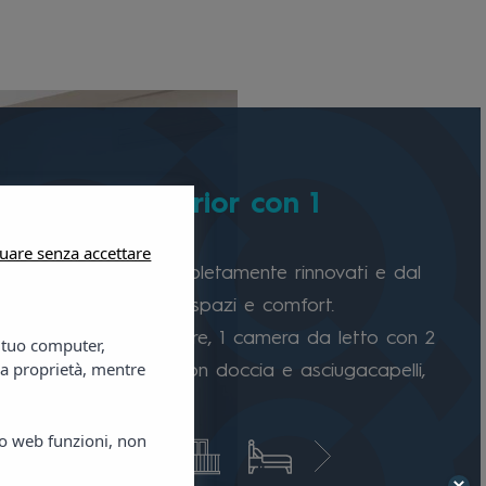
tamento Superior con 1
a da Letto
uare senza accettare
rtamenti superior completamente rinnovati e dal
oderno offrono ampi spazi e comfort.
enti con climatizzatore, 1 camera da letto con 2
l tuo computer,
ra proprietà, mentre
goli, bagno completo con doccia e asciugacapelli,
ttura, TV e telefono.
ito web funzioni, non