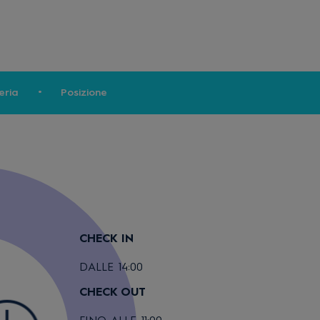
eria
Posizione
CHECK IN
DALLE 14:00
CHECK OUT