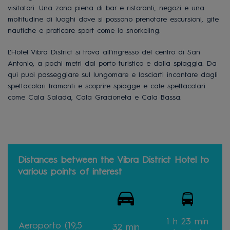
visitatori. Una zona piena di bar e ristoranti, negozi e una
moltitudine di luoghi dove si possono prenotare escursioni, gite
nautiche e praticare sport come lo snorkeling.
L'Hotel Vibra District si trova all'ingresso del centro di San
Antonio, a pochi metri dal porto turistico e dalla spiaggia. Da
qui puoi passeggiare sul lungomare e lasciarti incantare dagli
spettacolari tramonti e scoprire spiagge e cale spettacolari
come Cala Salada, Cala Gracioneta e Cala Bassa.
Distances between the Vibra District Hotel to
various points of interest
1 h 23 min
Aeroporto (19,5
32 min