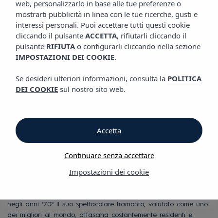
web, personalizzarlo in base alle tue preferenze o
POSIZIONE
Hotel Vibra District
mostrarti pubblicità in linea con le tue ricerche, gusti e
interessi personali. Puoi accettare tutti questi cookie
cliccando il pulsante
ACCETTA
, rifiutarli cliccando il
Posizione
pulsante
RIFIUTA
o configurarli cliccando nella sezione
IMPOSTAZIONI DEI COOKIE
.
Posizione
Se desideri ulteriori informazioni, consulta la
POLITICA
DEI COOKIE
sul nostro sito web.
Hotel Vibra District
SAN ANTONIO VIBRA
Accetta
COME MAI PRIMA
Continuare senza accettare
D’ORA
Impostazioni dei cookie
Sapevi che San Antonio era il punto di incontro più “bohochic”
negli anni ‘70? Il suo spettacolare tramonto, valutato come uno
dei migliori al mondo, affascina costantemente residenti e