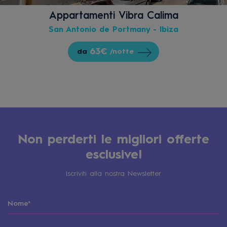
Appartamenti Vibra Calima
San Antonio de Portmany - Ibiza
63€
da
/notte
Non perderti le migliori offerte
esclusive!
Iscriviti alla nostra Newsletter