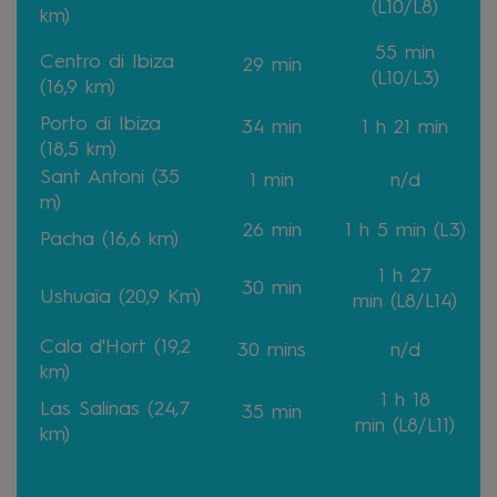
(L10/L8)
km)
55 min
Centro di Ibiza
29 min
(L10/L3)
(16,9 km)
Porto di Ibiza
34 min
1 h 21 min
(18,5 km)
Sant Antoni (35
1 min
n/d
m)
26 min
1 h 5 min (L3)
Pacha (16,6 km)
1 h 27
30 min
Ushuaïa (20,9 Km)
min
(L8/L14)
Cala d'Hort (19,2
30 mins
n/d
km)
1 h 18
Las Salinas (24,7
35 min
min
(L8/L11)
km)