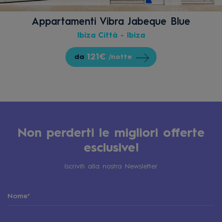
Appartamenti Vibra Jabeque Blue
Ibiza Città - Ibiza
121€
da
/notte
Non perderti le migliori offerte
esclusive!
Iscriviti alla nostra Newsletter