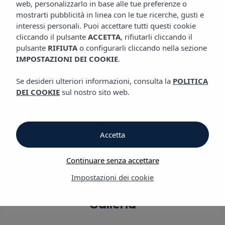
web, personalizzarlo in base alle tue preferenze o
GALLERIA
Appartamenti Vibra Tropical Garden
mostrarti pubblicità in linea con le tue ricerche, gusti e
interessi personali. Puoi accettare tutti questi cookie
cliccando il pulsante
ACCETTA
, rifiutarli cliccando il
Galleria
pulsante
RIFIUTA
o configurarli cliccando nella sezione
IMPOSTAZIONI DEI COOKIE
.
Galleria
Se desideri ulteriori informazioni, consulta la
POLITICA
DEI COOKIE
sul nostro sito web.
Appartamenti Vibra Tropical
Garden
Accetta
Continuare senza accettare
Impostazioni dei cookie
Galleria