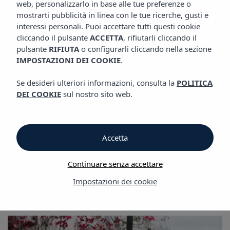
web, personalizzarlo in base alle tue preferenze o
GALLERIA
Aparthotel Vibra San Marino
mostrarti pubblicità in linea con le tue ricerche, gusti e
interessi personali. Puoi accettare tutti questi cookie
cliccando il pulsante
ACCETTA
, rifiutarli cliccando il
Galleria
pulsante
RIFIUTA
o configurarli cliccando nella sezione
IMPOSTAZIONI DEI COOKIE
.
Galleria
Se desideri ulteriori informazioni, consulta la
POLITICA
DEI COOKIE
sul nostro sito web.
Aparthotel Vibra San Marino
Accetta
Continuare senza accettare
Impostazioni dei cookie
Galleria