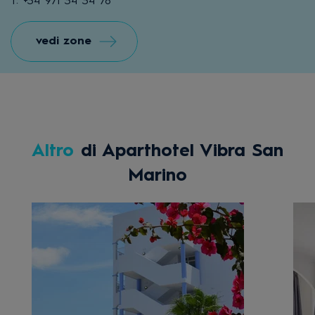
T: +34 971 34 34 78
vedi zone
Altro
di Aparthotel Vibra San
Marino