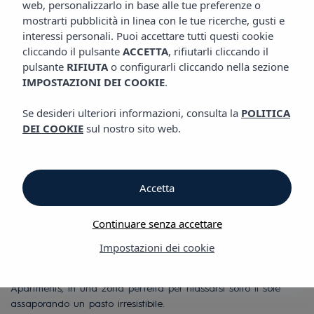
web, personalizzarlo in base alle tue preferenze o
mostrarti pubblicità in linea con le tue ricerche, gusti e
Truck&Roll Ibiza
interessi personali. Puoi accettare tutti questi cookie
cliccando il pulsante
ACCETTA
, rifiutarli cliccando il
pulsante
RIFIUTA
o configurarli cliccando nella sezione
I migliori hot dog
IMPOSTAZIONI DEI COOKIE
.
dell'isola in un ambiente
Se desideri ulteriori informazioni, consulta la
POLITICA
DEI COOKIE
sul nostro sito web.
vibrante
L'angolo degli hot dog gourmet nel
Accetta
cuore di Ibiza
Continuare senza accettare
Se state cercando il posto migliore per gustare un
delizioso hot
Impostazioni dei cookie
dog a Ibiza
,
Truck & Roll
è la vostra tappa obbligata. Il nostro
foodtruck
si trova accanto alla piscina del Jabeque Blue
Apartments, in una zona perfetta per rilassarsi sotto il sole
assaporando un pasto irresistibile.