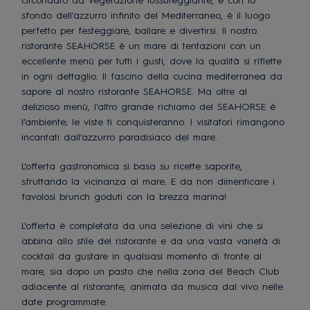
circondato da vegetazione lussureggiante, e con lo
sfondo dell'azzurro infinito del Mediterraneo, è il luogo
perfetto per festeggiare, ballare e divertirsi. Il nostro
ristorante SEAHORSE è un mare di tentazioni con un
eccellente menù per tutti i gusti, dove la qualità si riflette
in ogni dettaglio. Il fascino della cucina mediterranea da
sapore al nostro ristorante SEAHORSE. Ma oltre al
delizioso menù, l'altro grande richiamo del SEAHORSE è
l’ambiente; le viste ti conquisteranno. I visitatori rimangono
incantati dall'azzurro paradisiaco del mare.
L'offerta gastronomica si basa su ricette saporite,
sfruttando la vicinanza al mare. E da non dimenticare i
favolosi brunch goduti con la brezza marina!
L'offerta è completata da una selezione di vini che si
abbina allo stile del ristorante e da una vasta varietà di
cocktail da gustare in qualsiasi momento di fronte al
mare, sia dopo un pasto che nella zona del Beach Club
adiacente al ristorante, animata da musica dal vivo nelle
date programmate.