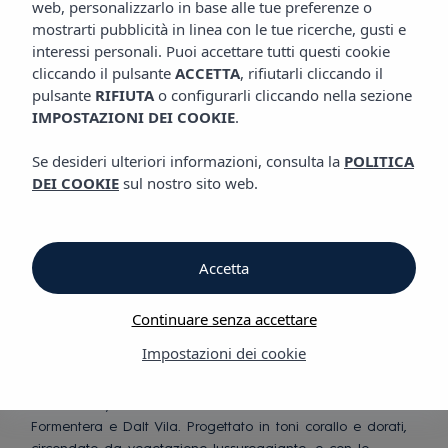
web, personalizzarlo in base alle tue preferenze o
mostrarti pubblicità in linea con le tue ricerche, gusti e
Ristorante Seahorse
interessi personali. Puoi accettare tutti questi cookie
cliccando il pulsante
ACCETTA
, rifiutarli cliccando il
Ibiza
pulsante
RIFIUTA
o configurarli cliccando nella sezione
IMPOSTAZIONI DEI COOKIE
.
Se desideri ulteriori informazioni, consulta la
POLITICA
Un’esperienza
DEI COOKIE
sul nostro sito web.
gastronomica
mediterranea perfetta di
Accetta
fronte al mare.
Continuare senza accettare
Tuffati nella tentazione!
Impostazioni dei cookie
Vibra Hotels ti invita a lasciarti trasportare dai sensi al
SEAHORSE BEACH CLUB e RISTORANTE, uno spazio fronte
mare a Playa d’En Bossa con viste mozzafiato su
Formentera e Dalt Vila. Progettato in toni corallo e dorati,