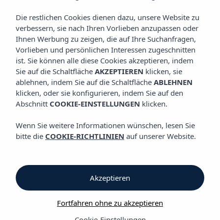
GALERIE
Vibra Caleta Playa Apartments
Die restlichen Cookies dienen dazu, unsere Website zu
verbessern, sie nach Ihren Vorlieben anzupassen oder
Ihnen Werbung zu zeigen, die auf Ihre Suchanfragen,
Galerie
Vorlieben und persönlichen Interessen zugeschnitten
ist. Sie können alle diese Cookies akzeptieren, indem
Sie auf die Schaltfläche
AKZEPTIEREN
klicken, sie
Galerie
ablehnen, indem Sie auf die Schaltfläche
ABLEHNEN
klicken, oder sie konfigurieren, indem Sie auf den
Vibra Caleta Playa Apartments
Abschnitt
COOKIE-EINSTELLUNGEN
klicken.
Wenn Sie weitere Informationen wünschen, lesen Sie
bitte die
COOKIE-RICHTLINIEN
auf unserer Website.
Akzeptieren
Galerie
Fortfahren ohne zu akzeptieren
Cookie-Einstellungen