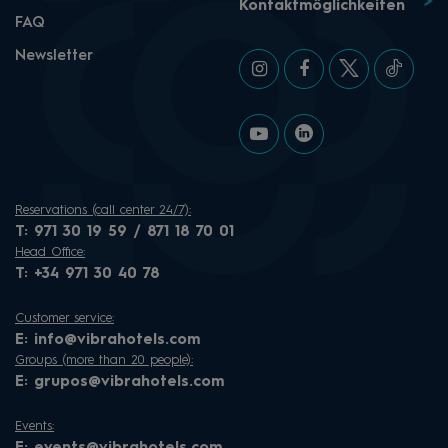
Kontaktmöglichkeiten
FAQ
Newsletter
Reservations (call center 24/7):
T:
971 30 19 59 / 871 18 70 01
Head Office:
T:
+34 971 30 40 78
Customer service:
E:
info@vibrahotels.com
Groups (more than 20 people):
E:
grupos@vibrahotels.com
Events: