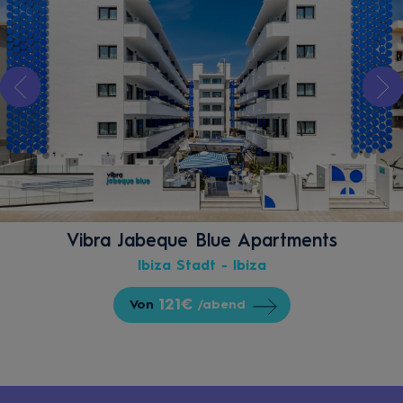
Vibra Jabeque Blue Apartments
Ibiza Stadt - Ibiza
121€
Von
/abend