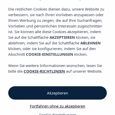
KOCHKUNST
Die restlichen Cookies dienen dazu, unsere Website zu
verbessern, sie nach Ihren Vorlieben anzupassen oder
Ihnen Werbung zu zeigen, die auf Ihre Suchanfragen,
Kochkunst
Vorlieben und persönlichen Interessen zugeschnitten
ist. Sie können alle diese Cookies akzeptieren, indem
Sie auf die Schaltfläche
AKZEPTIEREN
klicken, sie
Kochkunst
ablehnen, indem Sie auf die Schaltfläche
ABLEHNEN
klicken, oder sie konfigurieren, indem Sie auf den
Vibra Jabeque Soul Aparthotel
Abschnitt
COOKIE-EINSTELLUNGEN
klicken.
Besuchen Sie uns im Vibra Jabeque Soul Aparthotel und lassen
Wenn Sie weitere Informationen wünschen, lesen Sie
Sie sich von unserem Frühstücksbüfett verwöhnen: Es erwartet
bitte die
COOKIE-RICHTLINIEN
auf unserer Website.
Sie ein umfassendes Angebot aus traditionellen Gerichten der
Mittelmeerküche sowie der italienischen und englischen Küche,
damit Sie gestärkt und ganz nach Ihrem Geschmack in den
Tag starten können. Darüber hinaus besitzt die Anlage ein
Akzeptieren
Restaurant, wo Sie in den Genuss eines vielfältigen und
umfassenden kulinarischen Angebots in Form von Büfetts
Fortfahren ohne zu akzeptieren
kommen.
Cookie-Einstellungen