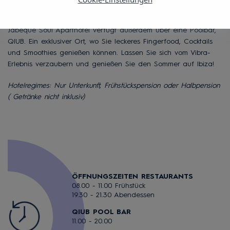
Es gibt nichts Entspannenderes, als sich am Swimmingpool des
Jabeque Sol bei einem leckeren Cocktail zu erholen. Das Vibra
Jabeque Soul Aparthotel verfügt außerdem über eine Poolbar,
QIUB. Ein exklusiver Ort, wo Sie leckeres Fingerfood, Cocktails
und Smoothies genießen können. Lassen Sie sich vom Vibra-
Erlebnis verzaubern und genießen Sie den Sommer auf Ibiza!
Hotelregimes: Nur Unterkunft, Frühstückspension oder Halbpension
( Getränke nicht inklusiv)
ÖFFNUNGSZEITEN RESTAURANTS
08.00 - 11.00 Frühstück
19.30 - 21.30 Abendessen
QIUB POOL BAR
11.00 - 20.00