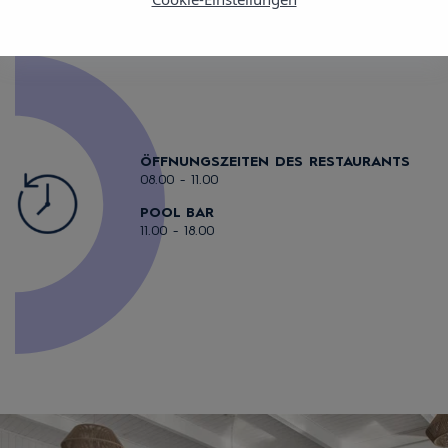
Hotelregimes: Nur Unterkunft oder Frühstückspension.
ÖFFNUNGSZEITEN DES RESTAURANTS
08.00 - 11.00
POOL BAR
11.00 - 18.00