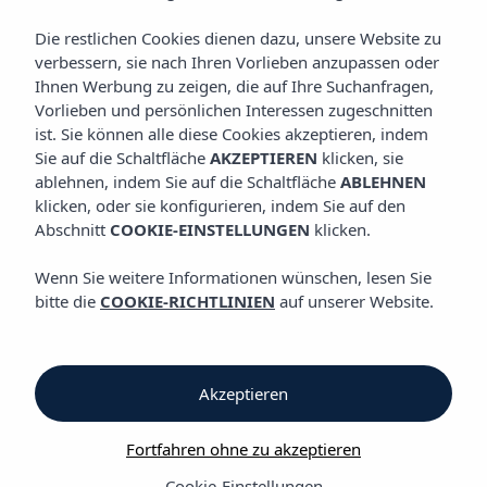
KOCHKUNST
Die restlichen Cookies dienen dazu, unsere Website zu
verbessern, sie nach Ihren Vorlieben anzupassen oder
Ihnen Werbung zu zeigen, die auf Ihre Suchanfragen,
Kochkunst
Vorlieben und persönlichen Interessen zugeschnitten
ist. Sie können alle diese Cookies akzeptieren, indem
Sie auf die Schaltfläche
AKZEPTIEREN
klicken, sie
Frühstücksbüffet und snack bar
ablehnen, indem Sie auf die Schaltfläche
ABLEHNEN
klicken, oder sie konfigurieren, indem Sie auf den
Vibra Isola Hotel
Abschnitt
COOKIE-EINSTELLUNGEN
klicken.
Im Vibra Isola Hotel erwartet Sie ein umfassendes Frühstück, bei
Wenn Sie weitere Informationen wünschen, lesen Sie
dem Sie aus einer Vielzahl von Produkten wählen können.
bitte die
COOKIE-RICHTLINIEN
auf unserer Website.
Unser Angebot bietet die richtige Mischung, damit Sie Ihre
Akkus wieder aufladen und voller Energie in einen neuen Tag
starten können. Erleben Sie Ibiza!
Akzeptieren
Im Vibra Isola Hotel gibt es zudem eine Snack-Bar neben dem
Swimmingpool - der perfekte Ort, um sich bei einem Getränk
Fortfahren ohne zu akzeptieren
und kleinen Imbiss zu entspannen.
Cookie-Einstellungen