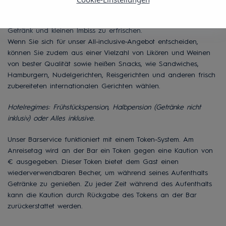
neben dem Swimmingpool und dem Liegebereich - der ideale
Ort, um die Seele baumeln zu lassen und sich bei einem
Getränk und kleinen Imbiss zu erfrischen.
Wenn Sie sich für unser All-inclusive-Angebot entscheiden,
können Sie zudem aus einer Vielzahl von Likören und Weinen
von bester Qualität sowie heißen Snacks, wie Sandwiches,
Hamburgern, Nudelgerichten, Reisgerichten und anderen frisch
zubereiteten internationalen Gerichten wählen.
Hotelregimes: Frühstückspension, Halbpension (Getränke nicht
inklusiv) oder Alles inklusive.
Unser Barservice funktioniert mit einem Token-System. Am
Anreisetag wird an der Bar ein Token gegen eine Kaution von
€ ausgegeben. Dieser Token bietet dem Gast einen
wiederverwendbaren Becher, um während seines Aufenthalts
Getränke zu genießen. Zu jeder Zeit während des Aufenthalts
kann die Kaution durch Rückgabe des Tokens an der Bar
zurückerstattet werden.