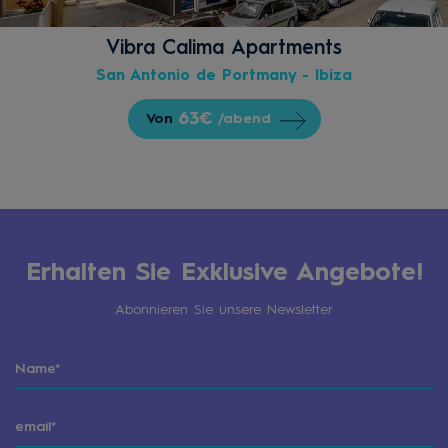
Vibra Calima Apartments
San Antonio de Portmany - Ibiza
63€
Von
/abend
Erhalten Sie Exklusive Angebote!
Abonnieren Sie unsere Newsletter