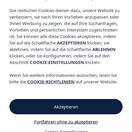
ZIMMER
Vibra S'Estanyol Hotel
Die restlichen Cookies dienen dazu, unsere Website zu
verbessern, sie nach Ihren Vorlieben anzupassen oder
Ihnen Werbung zu zeigen, die auf Ihre Suchanfragen,
Zimmer
Vorlieben und persönlichen Interessen zugeschnitten
ist. Sie können alle diese Cookies akzeptieren, indem
Sie auf die Schaltfläche
AKZEPTIEREN
klicken, sie
Vibra S'Estanyol Hotel
ablehnen, indem Sie auf die Schaltfläche
ABLEHNEN
klicken, oder sie konfigurieren, indem Sie auf den
Alles, was Sie brauchen
Abschnitt
COOKIE-EINSTELLUNGEN
klicken.
Unsere geräumigen Zimmer mit Blick auf die Bucht von San
Wenn Sie weitere Informationen wünschen, lesen Sie
Antonio und unsere neue Terrasse mit Meerblick garantieren
bitte die
COOKIE-RICHTLINIEN
auf unserer Website.
Ihnen die Entspannung, die Sie suchen. Legen Sie sich in eine
unserer Hängematten, um in unserem Chill-Out-Ambiente ein
köstliches Getränk zu genießen.
Akzeptieren
Wir verfügen über:
Fortfahren ohne zu akzeptieren
6 Einzelzimmer
126 Zweibettzimmer
Cookie-Einstellungen