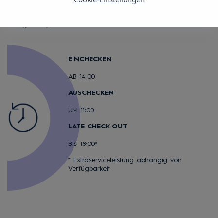
Dieses Hotel verfügt über angepasste Zimmer (je nach
Verfügbarkeit)
EINCHECKEN
AB 14:00
AUSCHECKEN
UM 11:00
LATE CHECK OUT
BIS 18:00*
* Extraserviceleistung abhängig von
Verfügbarkeit