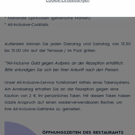
* Heißgetränke
* Hauswein
* Nationale Spirituosen (generische Marken)
* All-Inclusive-Cocktails.
Außerdem können Sie jeden Dienstag und Samstag von 13.30
bis 15.00 Uhr auf der Terrasse / im Pool grillen.
**All-Inclusive Gold gegen Aufpreis an der Rezeption erhältlich.
Bitte erkundigen Sie sich bei Ihrer Ankunft nach den Preisen.
Unser All-Inclusive-Service funktioniert mittels eines Tokensystems.
Am Anreisetag erhalten Sie an der Rezeption gegen eine
Kaution von 2 € Ihr persönliches Token. Mit diesem Token haben
Gäste Anspruch auf einen wiederverwendbaren Becher, um
ihre All-Inclusive-Getränke zu genießen.
ÖFFNUNGSZEITEN DES RESTAURANTS