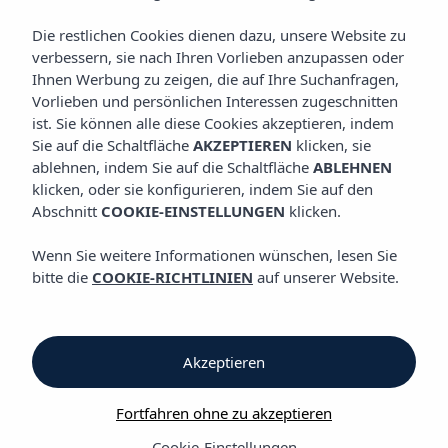
ALLES INKLUSIVE
Vibra Riviera Apartments
Die restlichen Cookies dienen dazu, unsere Website zu
verbessern, sie nach Ihren Vorlieben anzupassen oder
Ihnen Werbung zu zeigen, die auf Ihre Suchanfragen,
Alles Inklusive
Vorlieben und persönlichen Interessen zugeschnitten
ist. Sie können alle diese Cookies akzeptieren, indem
Sie auf die Schaltfläche
AKZEPTIEREN
klicken, sie
Alles Inklusive
ablehnen, indem Sie auf die Schaltfläche
ABLEHNEN
klicken, oder sie konfigurieren, indem Sie auf den
Vibra Riviera Apartments
Abschnitt
COOKIE-EINSTELLUNGEN
klicken.
Wenn Sie sich für unser All-inclusive-Angebot entscheiden,
Wenn Sie weitere Informationen wünschen, lesen Sie
stehen Ihnen unser Restaurant-Buffet sowie unsere Getränke-
bitte die
COOKIE-RICHTLINIEN
auf unserer Website.
und Snackbar in der Lobby und beim Swimmingpool. Was ist
enthalten:
* Warme und kalten Gerichte aus dem Restaurant-Buffet
Akzeptieren
(Frühstück, Mittagessen und Abendessen)
* Verschiedene Snacks aus dem All-Inclusive-Paket
Fortfahren ohne zu akzeptieren
* Nicht-flaschenweise Softdrinks, Säfte und Mineralwasser
* Fassbier
Cookie-Einstellungen