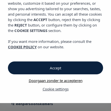
KAMERS
website, customize it based on your preferences, or
Vibra Palma Cactus Hotel
show you advertising tailored to your searches, tastes,
and personal interests. You can accept all these cookies
by clicking the
ACCEPT
button, reject them by clicking
Kamers
the
REJECT
button, or configure them by clicking on
the
COOKIE SETTINGS
section.
Vibra Palma Cactus Hotel
If you want more information, please consult the
COOKIE POLICY
on our website.
Uw thuis weg van huis
Je bent gearriveerd, je hoeft je alleen maar te settelen om de
vibratie van het hotel te voelen. Vibra Palma Cactus Hotel
Accept
heeft in totaal 110 kamers, waarvan 96 tweepersoonskamers, 12
eenpersoonskamers en 2 suites junior. Alle kamers hebben een
Doorgaan zonder te accepteren
eigen badkamer en terras, en zijn voorzien van airconditioning,
verwarming, kluisje en LED satelliet TV.
Cookie settings
98 tweepersoonskamers
12 eenpersoonskamers