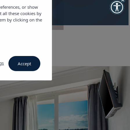
references, or show
t all these cookies by
em by clicking on the
gs
Accept