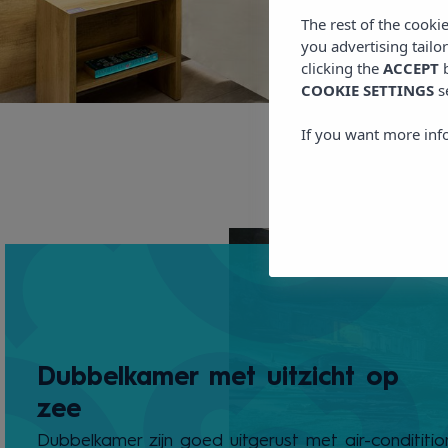
The rest of the cooki
you advertising tailo
clicking the
ACCEPT
b
COOKIE SETTINGS
s
If you want more inf
Dubbelkamer met uitzicht op
zee
Dubbelkamer zijn goed uitgerust met air-condititio