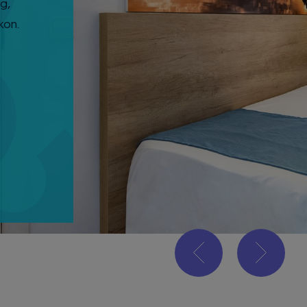
g,
kon.