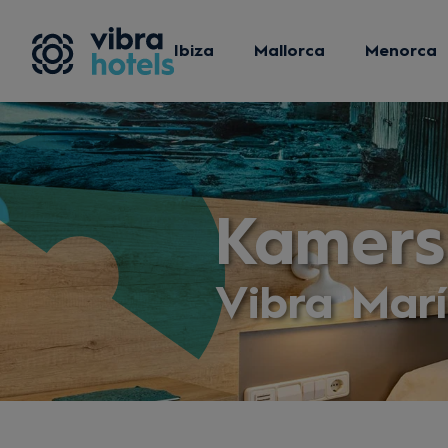
Ibiza
Mallorca
Menorca
Kamers
Vibra Marí