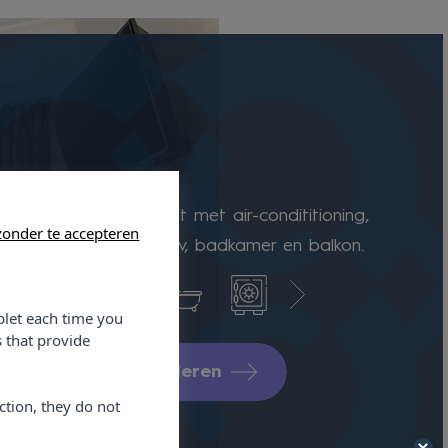
lkamer
er zijn goed uitgerust met air-condititioning,
onder te accepteren
g, telefoon, satelliet-tv, badkamer en balkon.
blet each time you
 that provide
hikbaarheid controleren
ction, they do not