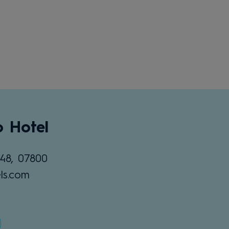
o Hotel
48, 07800
ls.com