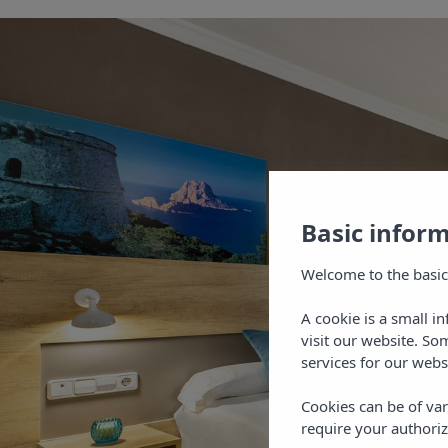
Basic infor
Welcome to the basic
A cookie is a small i
visit our website. So
services for our webs
Cookies can be of var
require your authoriz