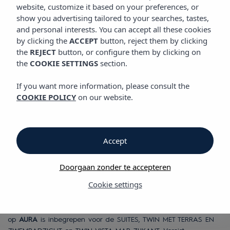
GASTRONOMIE
website, customize it based on your preferences, or
Hotel Vibra Yamm Sunset
show you advertising tailored to your searches, tastes,
and personal interests. You can accept all these cookies
by clicking the
ACCEPT
button, reject them by clicking
Gastronomie
the
REJECT
button, or configure them by clicking on
the
COOKIE SETTINGS
section.
Smaken die je raken,
If you want more information, please consult the
COOKIE POLICY
on our website.
in ruimtes ontworpen om van elk
moment te genieten
Hotel Vibra Yamm Sunset
Accept
Hotel Vibra Yamm Sunset beschikt over een terras halverwege
Doorgaan zonder te accepteren
het gebouw,
AURA
, een plek die de zintuigen prikkelt en
Cookie settings
perfect in harmonie is met het prachtige uitzicht op de
Middellandse Zee en de Baai van San Antonio. Hier worden
heerlijke en gezonde continentale ontbijten geserveerd. Ontbijt
op
AURA
is inbegrepen voor de SUITES, TWIN MET TERRAS EN