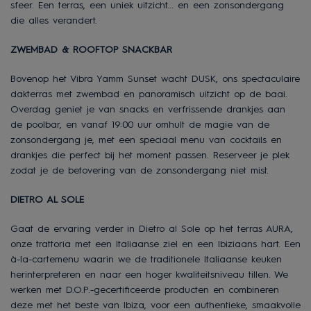
sfeer. Een terras, een uniek uitzicht... en een zonsondergang
die alles verandert.
ZWEMBAD & ROOFTOP SNACKBAR
Bovenop het Vibra Yamm Sunset wacht DUSK, ons spectaculaire
dakterras met zwembad en panoramisch uitzicht op de baai.
Overdag geniet je van snacks en verfrissende drankjes aan
de poolbar, en vanaf 19:00 uur omhult de magie van de
zonsondergang je, met een speciaal menu van cocktails en
drankjes die perfect bij het moment passen. Reserveer je plek
zodat je de betovering van de zonsondergang niet mist.
DIETRO AL SOLE
Gaat de ervaring verder in Dietro al Sole op het terras AURA,
onze trattoria met een Italiaanse ziel en een Ibiziaans hart. Een
à-la-cartemenu waarin we de traditionele Italiaanse keuken
herinterpreteren en naar een hoger kwaliteitsniveau tillen. We
werken met D.O.P.-gecertificeerde producten en combineren
deze met het beste van Ibiza, voor een authentieke, smaakvolle