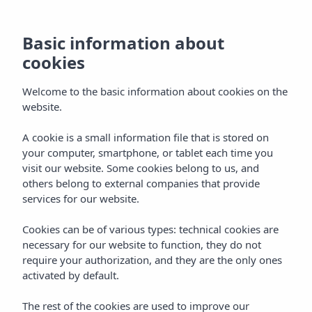
Basic information about
cookies
Welcome to the basic information about cookies on the
website.
A cookie is a small information file that is stored on
Situatie
your computer, smartphone, or tablet each time you
visit our website. Some cookies belong to us, and
Vibra Marco Polo I Hotel
others belong to external companies that provide
services for our website.
Cookies can be of various types: technical cookies are
necessary for our website to function, they do not
require your authorization, and they are the only ones
activated by default.
Home
Ibiza
San Antonio De Portmany
The rest of the cookies are used to improve our