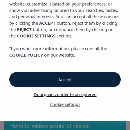
SITUATIE
website, customize it based on your preferences, or
Vibra Marco Polo I Hotel
show you advertising tailored to your searches, tastes,
and personal interests. You can accept all these cookies
by clicking the
ACCEPT
button, reject them by clicking
Situatie
the
REJECT
button, or configure them by clicking on
the
COOKIE SETTINGS
section.
Situatie
If you want more information, please consult the
COOKIE POLICY
on our website.
Vibra Marco Polo I Hotel
Via deze sectie weet U de exacte plaats waar we ons
bevinden, dankzij het gebruik van de technologie van de
Accept
interactieve landkaarten die we ter beschikking stellen.
Doorgaan zonder te accepteren
Cookie settings
Distances between the Vibra Marco Polo I
Hotel to various points of interest