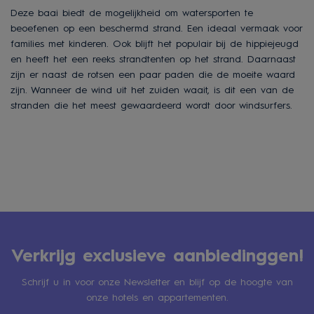
Deze baai biedt de mogelijkheid om watersporten te
beoefenen op een beschermd strand. Een ideaal vermaak voor
families met kinderen. Ook blijft het populair bij de hippiejeugd
en heeft het een reeks strandtenten op het strand. Daarnaast
zijn er naast de rotsen een paar paden die de moeite waard
zijn. Wanneer de wind uit het zuiden waait, is dit een van de
stranden die het meest gewaardeerd wordt door windsurfers.
Verkrijg exclusieve aanbiedinggen!
Schrijf u in voor onze Newsletter en blijf op de hoogte van
onze hotels en appartementen.