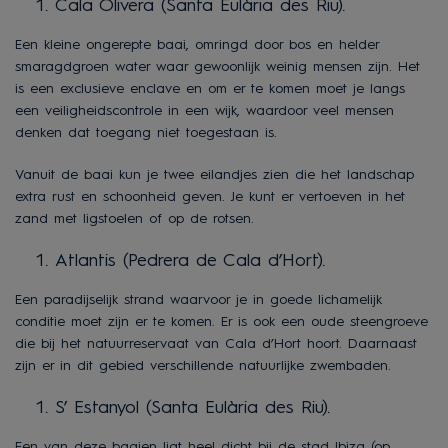
Cala Olivera (Santa Eulària des Riu).
Een kleine ongerepte baai, omringd door bos en helder
smaragdgroen water waar gewoonlijk weinig mensen zijn. Het
is een exclusieve enclave en om er te komen moet je langs
een veiligheidscontrole in een wijk, waardoor veel mensen
denken dat toegang niet toegestaan is.
Vanuit de baai kun je twee eilandjes zien die het landschap
extra rust en schoonheid geven. Je kunt er vertoeven in het
zand met ligstoelen of op de rotsen.
Atlantis (Pedrera de Cala d’Hort).
Een paradijselijk strand waarvoor je in goede lichamelijk
conditie moet zijn er te komen. Er is ook een oude steengroeve
die bij het natuurreservaat van Cala d’Hort hoort. Daarnaast
zijn er in dit gebied verschillende natuurlijke zwembaden.
S’ Estanyol (Santa Eulària des Riu).
Een van deze baaien ligt heel dicht bij de stad Ibiza (op