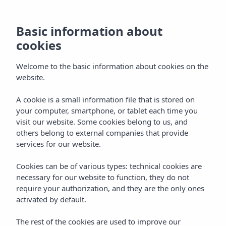
Basic information about
cookies
Welcome to the basic information about cookies on the
website.
A cookie is a small information file that is stored on
your computer, smartphone, or tablet each time you
visit our website. Some cookies belong to us, and
others belong to external companies that provide
BAAIEN EN STRANDEN IN IBIZA
Home
Ibiza Island
services for our website.
Cookies can be of various types: technical cookies are
Baaien en stranden in Ibiza
necessary for our website to function, they do not
Baaien en stranden in Ibiza
require your authorization, and they are the only ones
activated by default.
Het eiland Ibiza bevindt zich in een uitgelezen omgeving in de
The rest of the cookies are used to improve our
Balearen in de Middellandse Zee. Het eiland is beroemd om