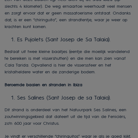
slechts 4 kilometer). De weg ernaartoe weerhoudt veel mensen
en zorgt ervoor dat er geen massatoerisme ontstaat. Ondanks
dat, is er een “chiringuito”, een strandtentje, waar je weer op
krachten kunt komen.
Es Pujolets (Sant Josep de Sa Talaia).
Bestaat uit twee kleine baaitjes (eentje die moeilijk wandelend
te bereiken is met vissershutten) en die men kan zien vanaf
Cala Tarida. Opvallend is hier de visserssfeer en het
kristalheldere water en de zanderige bodem.
Beroemde baaien en stranden in Ibiza
Ses Salines (Sant Josep de sa Talaia).
Dit strand is onderdeel van het Natuurpark Ses Salines, een
zoutwinningsgebied dat dateert uit de tijd van de Feniciërs,
zo’n 600 jaar voor Christus.
Je vindt er verschillende “chiringuitos” waar je als je goed kijkt,