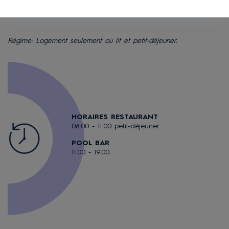
écoutant la plus belle musique.
Régime: Logement seulement ou lit et petit-déjeuner.
HORAIRES RESTAURANT
08.00 - 11.00 petit-déjeuner
POOL BAR
11.00 - 19.00