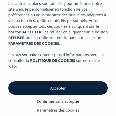
CUISINE
Les autres cookies sont utilisés pour améliorer notre
Appart'hôtel Vibra Club Maritim
site web, le personnaliser en fonction de vos
préférences ou vous montrer des publicités adaptées à
vos recherches, goûts et intérêts personnels. Vous
Cuisine
pouvez accepter tous ces cookies en cliquant sur le
bouton
ACCEPTER
, les refuser en cliquant sur le bouton
REFUSER
ou les configurer en cliquant sur la section
Cuisine
PARAMÈTRES DES COOKIES
.
Appart'hôtel Vibra Club Maritim
Si vous souhaitez obtenir plus d'informations, veuillez
consulter la
POLITIQUE DE COOKIES
sur notre site
L’
Appart'hôtel
Vibra Club Marítim vous propose un petit-déjeuner
web.
continental avec une variété de plats traditionnels de la
cuisine méditerranéenne, italienne et anglaise aux saveurs très
différentes et qui vous feront apprécier le premier repas de la
journée. Rechargez vos batteries et partez à la découverte de
Accepter
l’île après ce petit-déjeuner complet et plein d’énergie.
Continuer sans accepter
L’
Appart'hôtel
Vibra Club Marítim, dispose également d’un Bar-
piscine, avec sa carte de boissons, rafraîchissements et snacks,
Paramètres des cookies
afin que vous puissiez profiter et vous détendre tout en