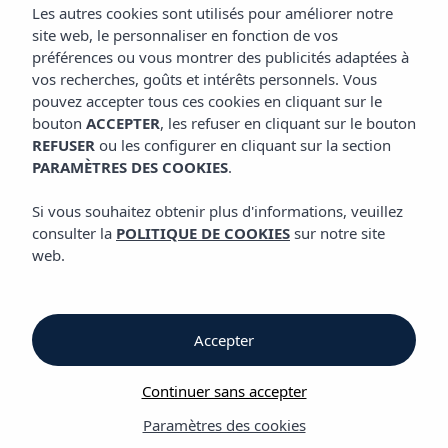
CHAMBRES
Les autres cookies sont utilisés pour améliorer notre
Appart'hôtel Vibra Club Maritim
site web, le personnaliser en fonction de vos
préférences ou vous montrer des publicités adaptées à
vos recherches, goûts et intérêts personnels. Vous
Chambres
pouvez accepter tous ces cookies en cliquant sur le
bouton
ACCEPTER
, les refuser en cliquant sur le bouton
REFUSER
ou les configurer en cliquant sur la section
Appart'hôtel Vibra Club Maritim
PARAMÈTRES DES COOKIES
.
Appartement & Studio pour répondre
Si vous souhaitez obtenir plus d'informations, veuillez
à tous les besoins
consulter la
POLITIQUE DE COOKIES
sur notre site
web.
L'
Appart'hôtel
Vibra Club Maritim
offre le choix entre cambre
double, appartements avec une chambre matrimoniale ou
studios. Les studios et apartements sont équipés avec
Accepter
climatisation, kitchenette avec réfrigérateur, TV par satellite,
salle de bain complète et balcon avec vue sur les jardins.
Continuer sans accepter
Nous disposons de:
Paramètres des cookies