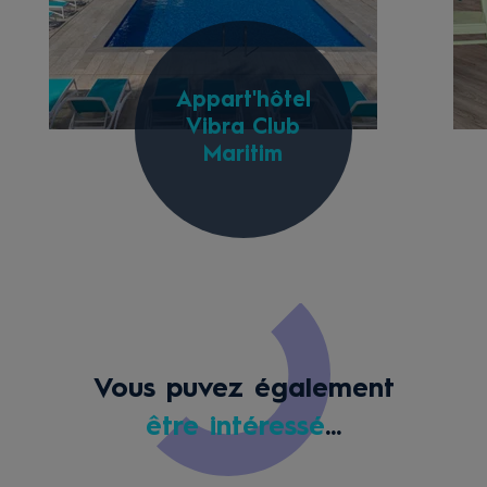
Appart'hôtel
Vibra Club
Maritim
Vous puvez également
être intéressé
...