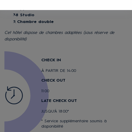
46 Appartement avec une chambre
2 Appartement avec deux chambres
38 Studio
2 Chambre double
Cet hôtel dispose de chambres adaptées (sous réserve de
disponibilité)
CHECK IN
À PARTIR DE 14:00
CHECK OUT
11:00
LATE CHECK OUT
JUSQU'À 18:00*
* Service supplémentaire soumis à
disponibilité