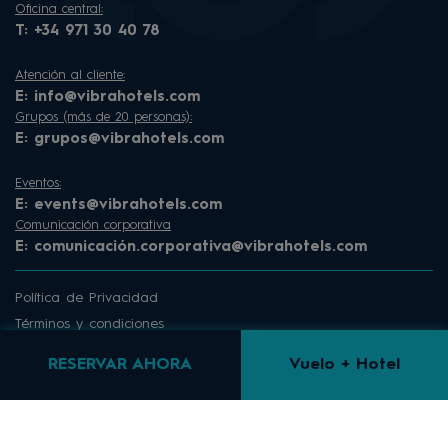
Oficina central:
T:
+34 971 30 40 78
Atención al cliente:
E:
info@vibrahotels.com
Grupos (más de 20 personas):
E:
grupos@vibrahotels.com
Eventos:
E:
events@vibrahotels.com
Comunicación corporativa
E:
comunicación.corporativa@vibrahotels.com
Política de Privacidad
Términos y condiciones
Sitemap
RESERVAR AHORA
Vuelo + Hotel
Ley de Cookies
Panel de Cookies
Canal de denuncias