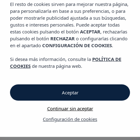
HABITACIONES
El resto de cookies sirven para mejorar nuestra página,
para personalizarla en base a sus preferencias, o para
poder mostrarle publicidad ajustada a sus búsquedas,
gustos e intereses personales. Puede aceptar todas
Habitaciones
estas cookies pulsando el botón
ACEPTAR
, rechazarlas
pulsando el botón
RECHAZAR
o configurarlas clicando
en el apartado
CONFIGURACIÓN DE COOKIES
.
Hotel Vibra Cala Tarida
Si desea más información, consulte la
POLÍTICA DE
Habitaciones cómodas y tranquilas
COOKIES
de nuestra página web.
Tras una amplia reforma
Hotel Vibra Cala Tarida
estrena
temporada un estilo innovador que se refleja en su nuevo
mobiliario e imagen. Nos adaptamos a tus necesidades,
Aceptar
ponemos a tu disposición diferentes tipos de habitaciones:
habitaciones dobles e individuales, matrimoniales y, por último,
Continuar sin aceptar
las habitaciones twin chill out.
Configuración de cookies
20 Habitaciones individuales
175 Habitaciones twin