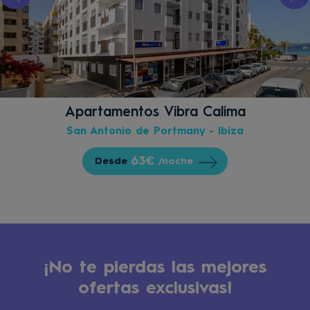
Apartamentos Vibra Calima
San Antonio de Portmany - Ibiza
63€
Desde
/noche
¡No te pierdas las mejores
ofertas exclusivas!