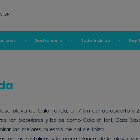
CIÓN
aciones
Gastronomía
Todo Incluido
Day 
ida
llosa playa de Cala Tarida, a 17 km del aeropuerto y 2
ves tan populares y bellos como Cala d’Hort, Cala Bas
rar las mejores puestas de sol de Ibiza.
las aguas cristalinas y la arena blanca de la playa, s