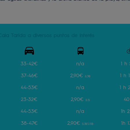
Cala Tarida a diversos puntos de interés
33-42€
n/a
1 h
37-46€
2,90€
1 h 
(L38)
44-53€
n/a
1 h 
23-32€
2,90€
40
(L5)
44-53€
n/a
1h 
38-47€
2,90€
1h 
(L38/L11B)