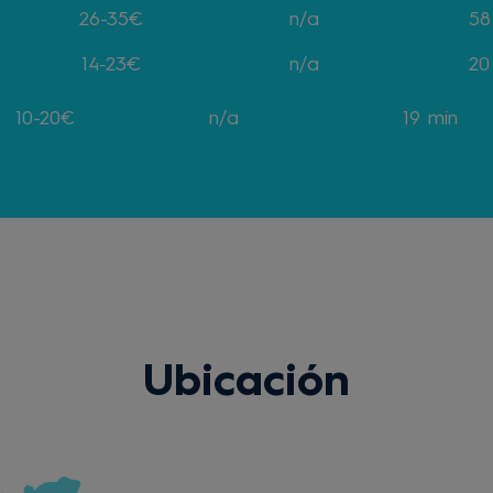
26-35€
n/a
58
14-23€
n/a
20
10-20€
n/a
19 min
Ubicación