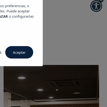
us preferencias, o
les. Puede aceptar
AZAR
o configurarlas
arida
s
Aceptar