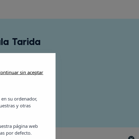
la Tarida
tels.com
ontinuar sin aceptar
 en su ordenador,
uestras y otras
nuestra página web
as por defecto.