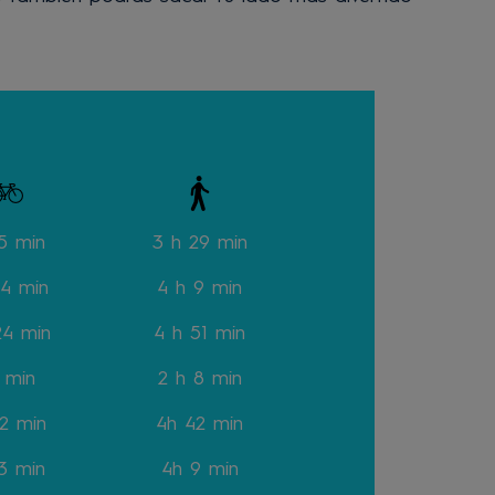
 5 min
3 h 29 min
14 min
4 h 9 min
24 min
4 h 51 min
 min
2 h 8 min
22 min
4h 42 min
13 min
4h 9 min