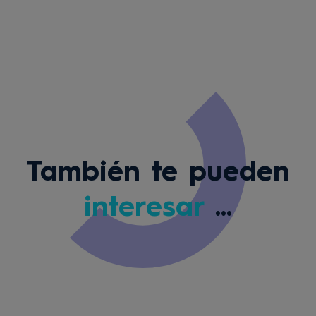
También te pueden
interesar
...