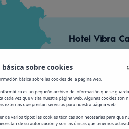
Hotel Vibra Ca
C/ Plaza del Mar s/n
 básica sobre cookies
E: calatarida@vibraho
C
T: +34 971 80 62 68
ormación básica sobre las cookies de la página web.
 informática es un pequeño archivo de información que se guarda
Ver zonas
ta cada vez que visita nuestra página web. Algunas cookies son n
s externas que prestan servicios para nuestra página web.
r de varios tipos: las cookies técnicas son necesarias para que 
ecesitan de su autorización y son las únicas que tenemos activad