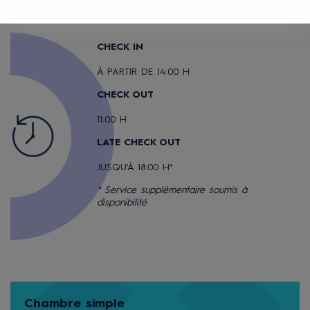
CHECK IN
À PARTIR DE 14:00 H
CHECK OUT
11:00 H
LATE CHECK OUT
JUSQU'À 18:00 H*
* Service supplémentaire soumis à
disponibilité
Chambre simple