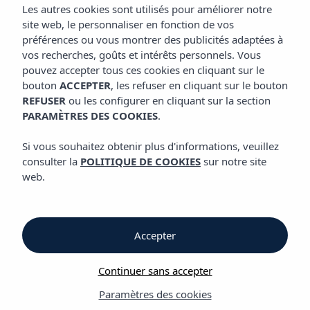
CHAMBRES
Les autres cookies sont utilisés pour améliorer notre
site web, le personnaliser en fonction de vos
préférences ou vous montrer des publicités adaptées à
vos recherches, goûts et intérêts personnels. Vous
Chambres
pouvez accepter tous ces cookies en cliquant sur le
bouton
ACCEPTER
, les refuser en cliquant sur le bouton
REFUSER
ou les configurer en cliquant sur la section
Hôtel Vibra Lei Ibiza
PARAMÈTRES DES COOKIES
.
Chambres lumineux et très tendance
Si vous souhaitez obtenir plus d'informations, veuillez
consulter la
POLITIQUE DE COOKIES
sur notre site
La chambre est parfaite. Nous rangeons nos affaires dans le
web.
placard puis nous partons explorer les alentours. On nous a dit
qu'il y a une promenade à côté de la plage pleine de
restaurants et de bars magnifiques à quelques minutes de
l'hôtel... quelle émotion, enfin notre première nuit à Ibiza!
Accepter
Nous disposons de:
Continuer sans accepter
33 chambres doubles
Paramètres des cookies
13 chambres individuelles