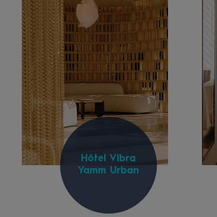
Hôtel Vibra
Yamm Urban