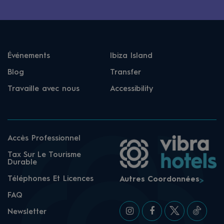
Événements
Ibiza Island
Blog
Transfer
Travaille avec nous
Accessibility
Accès Professionnel
Tax Sur Le Tourisme
Durable
Téléphones Et Licences
Autres Coordonnées
FAQ
Newsletter