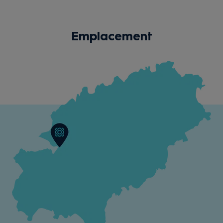
Emplacement