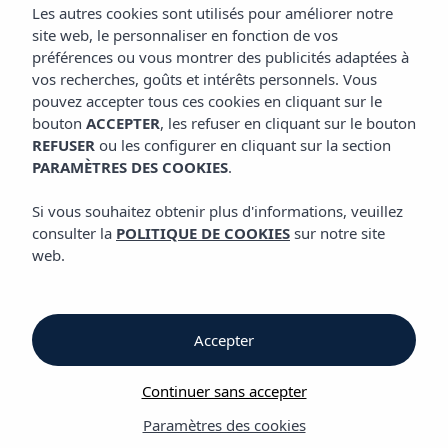
CUISINE
Les autres cookies sont utilisés pour améliorer notre
Hôtel Vibra S´Estanyol
site web, le personnaliser en fonction de vos
préférences ou vous montrer des publicités adaptées à
vos recherches, goûts et intérêts personnels. Vous
Cuisine
pouvez accepter tous ces cookies en cliquant sur le
bouton
ACCEPTER
, les refuser en cliquant sur le bouton
REFUSER
ou les configurer en cliquant sur la section
Cuisine
PARAMÈTRES DES COOKIES
.
Hôtel Vibra S´Estanyol
Si vous souhaitez obtenir plus d'informations, veuillez
consulter la
POLITIQUE DE COOKIES
sur notre site
Profitez de la vaste offre gastronomique de l’Hôtel Vibra S
web.
´Estanyol allant du petit-déjeuner à un service de restauration
où vous trouverez une variété de plats et de recettes de la
cuisine méditerranéenne, anglaise et italienne. Le meilleur choix
pour prendre de l’énergie et profiter de votre expérience à
Accepter
Ibiza.
De plus, l’hôtel vous propose un Bar à côté de la piscine, le
Continuer sans accepter
lieu parfait pour vous détendre et profiter de nos boissons,
rafraîchissements et snacks.
Paramètres des cookies