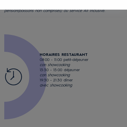
Régime: Logement seulement, lit et petit-déjeuner, demi
pension
(boissons non comprises)
ou service All Inclusive.
HORAIRES RESTAURANT
08:00 - 11:00 petit-déjeuner
con showcooking
13:30 - 15:00 déjeuner
con showcooking
19:30 - 21:30 dîner
avec showcooking