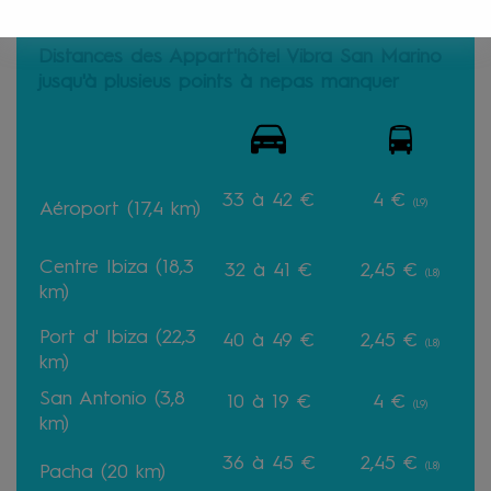
Distances des Appart'hôtel Vibra San Marino
jusqu'à plusieus points à nepas manquer
33 à 42 €
4 €
(L9)
Aéroport (17,4 km)
Centre Ibiza (18,3
32 à 41 €
2,45 €
(L8)
km)
Port d' Ibiza (22,3
40 à 49
€
2,45 €
(L8)
km)
San Antonio (3,8
10 à 19 €
4 €
(L9)
km)
36 à 45 €
2,45 €
(L8)
Pacha (20 km)