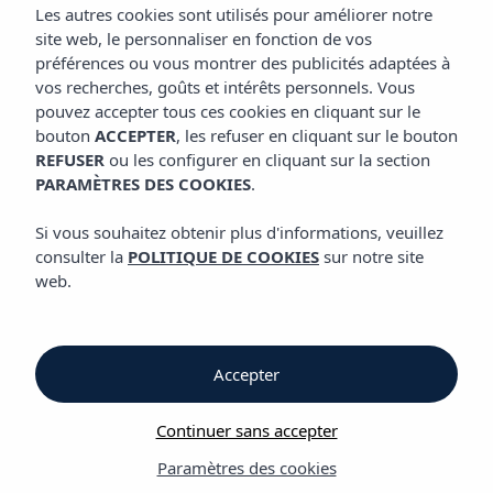
EMPLACEMENT
Les autres cookies sont utilisés pour améliorer notre
Appart'hôtel Vibra San Marino
site web, le personnaliser en fonction de vos
préférences ou vous montrer des publicités adaptées à
vos recherches, goûts et intérêts personnels. Vous
Emplacement
pouvez accepter tous ces cookies en cliquant sur le
bouton
ACCEPTER
, les refuser en cliquant sur le bouton
REFUSER
ou les configurer en cliquant sur la section
Emplacement
PARAMÈTRES DES COOKIES
.
Appart'hôtel Vibra San Marino
Si vous souhaitez obtenir plus d'informations, veuillez
consulter la
POLITIQUE DE COOKIES
sur notre site
Vous vous trouvez dans la baie de San Antonio, à quelques
web.
pas de la plage où vous pourrez admirer le plus beau coucher
de soleil d'Ibiza. Le calme à deux pas de rues animées
bordées de restaurants, de boutiques et de lieux de
divertissement. L'endroit idéal pour passer du mode ON au
Accepter
mode OFF selon vos envies, tout en découvrant la ville de San
Antonio et les magnifiques criques de la côte ouest d'Ibiza.
Continuer sans accepter
Paramètres des cookies