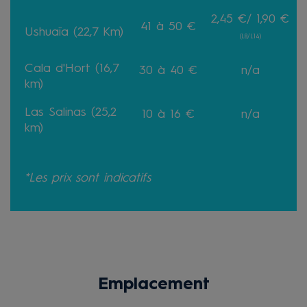
2,45 €/ 1,90 €
41 à 50 €
Ushuaïa (22,7 Km)
(L8/L14)
Cala d'Hort (16,7
30 à 40 €
n/a
km)
Las Salinas (25,2
10 à 16 €
n/a
km)
*Les prix sont indicatifs
Emplacement