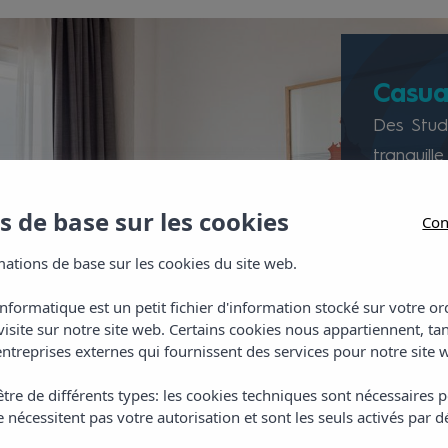
Casua
Des Studi
tranquill
des pays
 de base sur les cookies
chambres 
Con
bain comp
ations de base sur les cookies du site web.
d'un coff
matelas 
informatique est un petit fichier d'information stocké sur votre 
visite sur notre site web. Certains cookies nous appartiennent, ta
de somme
ntreprises externes qui fournissent des services pour notre site 
tre de différents types: les cookies techniques sont nécessaires p
 nécessitent pas votre autorisation et sont les seuls activés par d