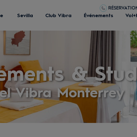
RÉSERVATIONS
ue
Sevilla
Club Vibra
Événements
Vol+
ements & Stud
el Vibra Monterrey