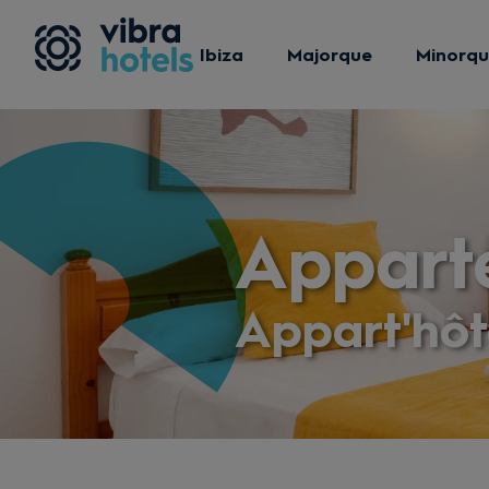
Ibiza
Majorque
Minorq
Appart
Appart'hôt