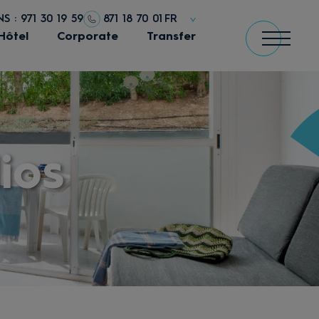
 : 971 30 19 59
871 18 70 01
FR
Hôtel
Corporate
Transfer
ios