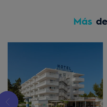
Más
de