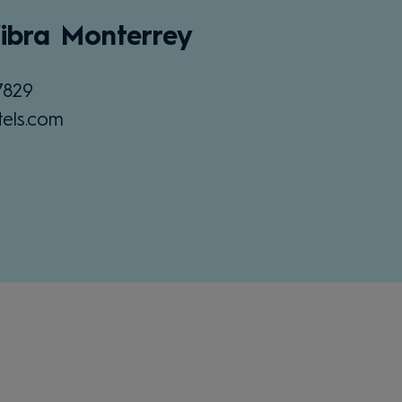
Vibra Monterrey
7829
tels.com