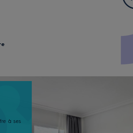
re
fre à ses