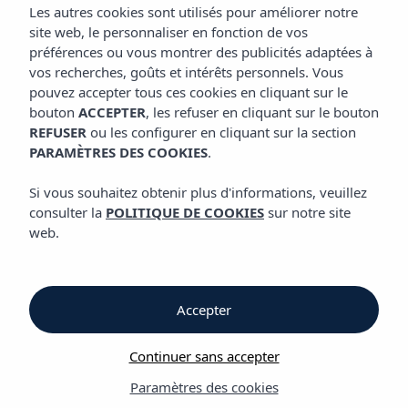
Les autres cookies sont utilisés pour améliorer notre
site web, le personnaliser en fonction de vos
Tacosanto Taqueria
préférences ou vous montrer des publicités adaptées à
vos recherches, goûts et intérêts personnels. Vous
pouvez accepter tous ces cookies en cliquant sur le
Délicieux tacos et bien
bouton
ACCEPTER
, les refuser en cliquant sur le bouton
REFUSER
ou les configurer en cliquant sur la section
plus encore dans notre
PARAMÈTRES DES COOKIES
.
espace animé avec une
Si vous souhaitez obtenir plus d'informations, veuillez
touche d'audace
consulter la
POLITIQUE DE COOKIES
sur notre site
web.
Authentique taqueria mexicaine à
Playa d’en Bossa avec Lounge au
bord de la piscine
Accepter
Découvrez cette délicieuse offre gastronomique aux riches
saveurs du Mexique, qui ravira tout le monde. Au cœur de
Continuer sans accepter
Playa d’en Bossa se trouve notre restaurant de cuisine
Paramètres des cookies
mexicaine authentique, TACOSANTO. Ce lieu à l’ambiance