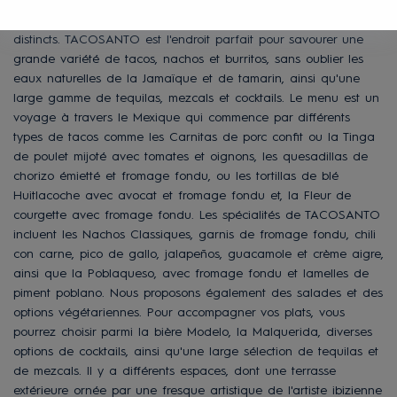
vivante et légèrement rebelle est conçu pour tout le monde,
avec une décoration soignée répartie en plusieurs espaces
distincts. TACOSANTO est l'endroit parfait pour savourer une
grande variété de tacos, nachos et burritos, sans oublier les
eaux naturelles de la Jamaïque et de tamarin, ainsi qu'une
large gamme de tequilas, mezcals et cocktails. Le menu est un
voyage à travers le Mexique qui commence par différents
types de tacos comme les Carnitas de porc confit ou la Tinga
de poulet mijoté avec tomates et oignons, les quesadillas de
chorizo émietté et fromage fondu, ou les tortillas de blé
Huitlacoche avec avocat et fromage fondu et, la Fleur de
courgette avec fromage fondu. Les spécialités de TACOSANTO
incluent les Nachos Classiques, garnis de fromage fondu, chili
con carne, pico de gallo, jalapeños, guacamole et crème aigre,
ainsi que la Poblaqueso, avec fromage fondu et lamelles de
piment poblano. Nous proposons également des salades et des
options végétariennes. Pour accompagner vos plats, vous
pourrez choisir parmi la bière Modelo, la Malquerida, diverses
options de cocktails, ainsi qu'une large sélection de tequilas et
de mezcals. Il y a différents espaces, dont une terrasse
extérieure ornée par une fresque artistique de l'artiste ibizienne