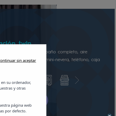
ación twin
s habitaciones tienen baño completo, aire
nado, TV vía satélite, mini-nevera, teléfono, caja
ontinuar sin aceptar
balcón.
 en su ordenador,
uestras y otras
disponibilidad
nuestra página web
as por defecto.