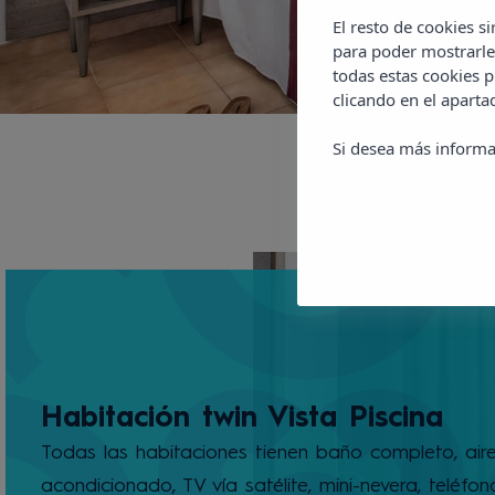
El resto de cookies s
para poder mostrarle
todas estas cookies 
clicando en el apart
Si desea más informa
Habitación twin Vista Piscina
Todas las habitaciones tienen baño completo, air
acondicionado, TV vía satélite, mini-nevera, teléfon