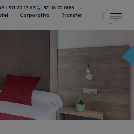
S : 971 30 19 59
871 18 70 01
ES
otel
Corporativo
Transfer