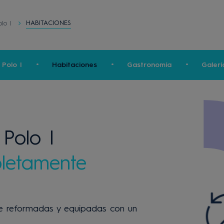
HABITACIONES
olo I
Polo I
Habitaciones
Gastronomía
Galerí
Polo I
letamente
e reformadas y equipadas con un