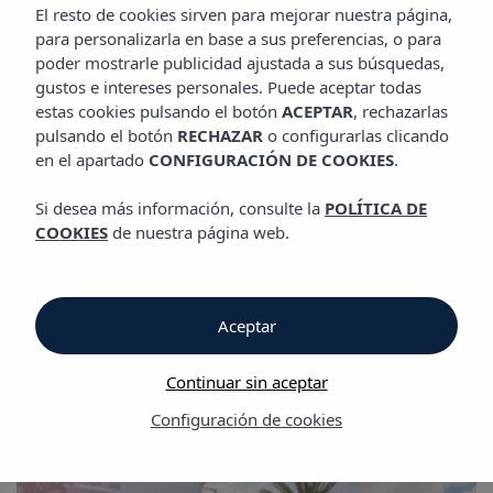
GALERÍA
El resto de cookies sirven para mejorar nuestra página,
Hotel Vibra Marco Polo I
para personalizarla en base a sus preferencias, o para
poder mostrarle publicidad ajustada a sus búsquedas,
gustos e intereses personales. Puede aceptar todas
Galería
estas cookies pulsando el botón
ACEPTAR
, rechazarlas
pulsando el botón
RECHAZAR
o configurarlas clicando
en el apartado
CONFIGURACIÓN DE COOKIES
.
Galería
Si desea más información, consulte la
POLÍTICA DE
Hotel Vibra Marco Polo I
COOKIES
de nuestra página web.
Aceptar
Continuar sin aceptar
Galería
Configuración de cookies