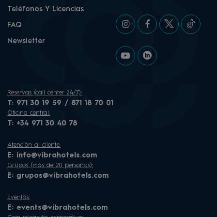
Teléfonos Y Licencias
FAQ
Newsletter
Reservas (call center 24/7):
T:
971 30 19 59 / 871 18 70 01
Oficina central:
T:
+34 971 30 40 78
Atención al cliente:
E:
info@vibrahotels.com
Grupos (más de 20 personas):
E:
grupos@vibrahotels.com
Eventos:
E:
events@vibrahotels.com