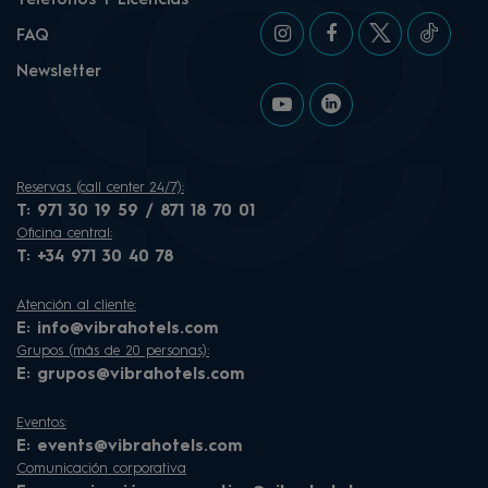
Teléfonos Y Licencias
FAQ
Newsletter
Reservas (call center 24/7):
T:
971 30 19 59 / 871 18 70 01
Oficina central:
T:
+34 971 30 40 78
Atención al cliente:
E:
info@vibrahotels.com
Grupos (más de 20 personas):
E:
grupos@vibrahotels.com
Eventos:
E:
events@vibrahotels.com
Comunicación corporativa