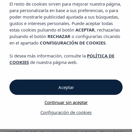
EVENTOS
El resto de cookies sirven para mejorar nuestra página,
para personalizarla en base a sus preferencias, o para
poder mostrarle publicidad ajustada a sus búsquedas,
Sala de reuniones &
gustos e intereses personales. Puede aceptar todas
estas cookies pulsando el botón
ACEPTAR
, rechazarlas
bodas
pulsando el botón
RECHAZAR
o configurarlas clicando
en el apartado
CONFIGURACIÓN DE COOKIES
.
Si desea más información, consulte la
POLÍTICA DE
Ubicado en el corazón de Playa d’en Bossa, con
COOKIES
de nuestra página web.
impresionantes vistas a Formentera y Dalt Vila, el Hotel Vibra
Algarb es un destino destacado para el turismo MICE. Este
hotel de 4 estrellas cuenta con 406 habitaciones con terraza,
incluyendo elegantes suites con vistas panorámicas al
Aceptar
Mediterráneo, ofreciendo una estancia excepcional para
asistentes y organizadores de eventos.
Continuar sin aceptar
El hotel dispone de modernas instalaciones y espacios ideales
Configuración de cookies
para reuniones, conferencias, exposiciones y eventos sociales.
Sus salas totalmente equipadas cuentan con la tecnología,
asistencia técnica y servicio de catering personalizado que