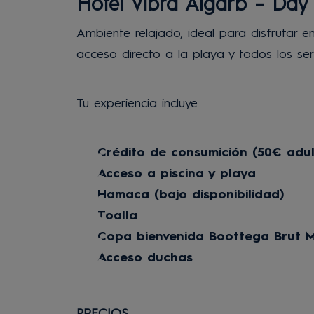
Hotel Vibra Algarb – Day
Ambiente relajado, ideal para disfrutar e
acceso directo a la playa y todos los servi
Tu experiencia incluye
Crédito de consumición (50€ adul
Acceso a piscina y playa
Hamaca (bajo disponibilidad)
Toalla
Copa bienvenida Boottega Brut M
Acceso duchas