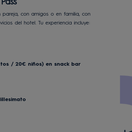
 Pass
n pareja, con amigos o en familia, con
cios del hotel. Tu experiencia incluye:
tos / 20€ niños) en snack bar
illesimato