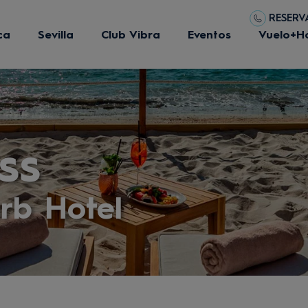
RESERVA
ca
Sevilla
Club Vibra
Eventos
Vuelo+H
ss
rb Hotel