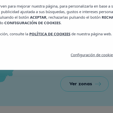
irven para mejorar nuestra página, para personalizarla en base a s
 publicidad ajustada a sus búsquedas, gustos e intereses persona
pulsando el botón
ACEPTAR
, rechazarlas pulsando el botón
RECH
ado
CONFIGURACIÓN DE COOKIES
.
ción, consulte la
POLÍTICA DE COOKIES
de nuestra página web.
Hotel Vibra A
Pere Matutes Noguera
Configuración de cookie
E: algarb@vibrahotels
T: +34 971 30 17 16
Ver zonas