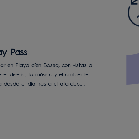
ay Pass
mar en Playa d’en Bossa, con vistas a
 el diseño, la música y el ambiente
za desde el día hasta el atardecer.