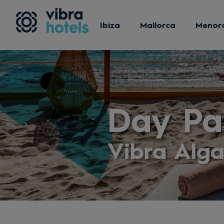
Ibiza
Mallorca
Menor
Day Pa
Vibra Alga