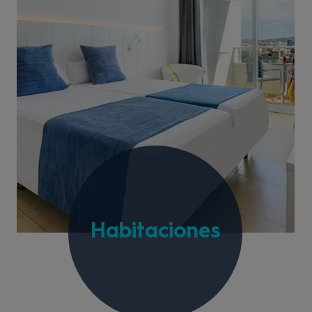
Habitaciones