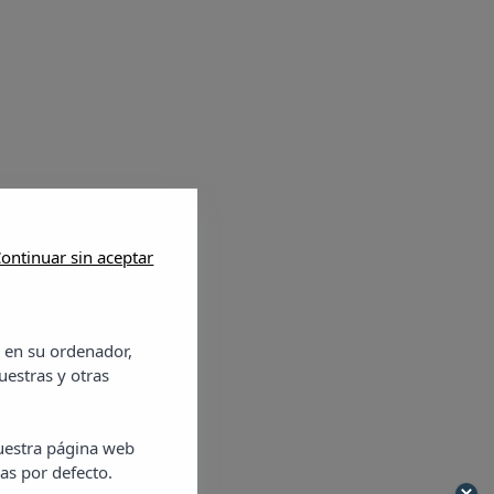
ontinuar sin aceptar
 en su ordenador,
uestras y otras
nuestra página web
as por defecto.