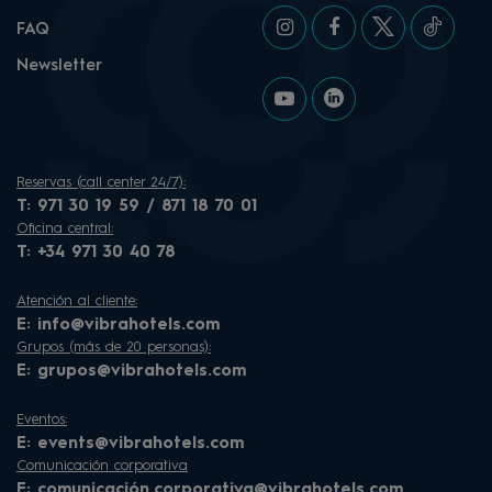
FAQ
Newsletter
Reservas (call center 24/7):
T:
971 30 19 59 / 871 18 70 01
Oficina central:
T:
+34 971 30 40 78
Atención al cliente:
E:
info@vibrahotels.com
Grupos (más de 20 personas):
E:
grupos@vibrahotels.com
Eventos:
E:
events@vibrahotels.com
Comunicación corporativa
E:
comunicación.corporativa@vibrahotels.com