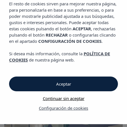
GALERÍA
El resto de cookies sirven para mejorar nuestra página,
Hotel Vibra Palma Cactus
para personalizarla en base a sus preferencias, o para
poder mostrarle publicidad ajustada a sus búsquedas,
gustos e intereses personales. Puede aceptar todas
Galería
estas cookies pulsando el botón
ACEPTAR
, rechazarlas
pulsando el botón
RECHAZAR
o configurarlas clicando
en el apartado
CONFIGURACIÓN DE COOKIES
.
Galería
Si desea más información, consulte la
POLÍTICA DE
Hotel Vibra Palma Cactus
COOKIES
de nuestra página web.
Aceptar
Continuar sin aceptar
Galería
Configuración de cookies