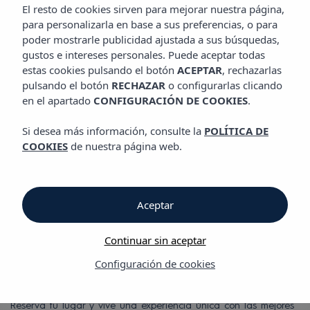
ROOFTOP
El resto de cookies sirven para mejorar nuestra página,
Hotel Vibra Yamm Sunset
para personalizarla en base a sus preferencias, o para
poder mostrarle publicidad ajustada a sus búsquedas,
gustos e intereses personales. Puede aceptar todas
Rooftop
estas cookies pulsando el botón
ACEPTAR
, rechazarlas
pulsando el botón
RECHAZAR
o configurarlas clicando
en el apartado
CONFIGURACIÓN DE COOKIES
.
Dusk by Yamm
Si desea más información, consulte la
POLÍTICA DE
Rooftop
COOKIES
de nuestra página web.
En lo más alto de Vibra Yamm Sunset te espera DUSK by
Yamm, nuestro exclusivo rooftop con piscina y vistas
panorámicas a la bahía. Ven a disfrutar de snacks y bebidas
Aceptar
frescas en el pool-bar durante el día, y desde las 19:00 h,
déjate cautivar por la magia del atardecer con una selección
Continuar sin aceptar
especial de cócteles diseñada para cada puesta de sol. ¡Y lo
mejor de todo! No es necesario ser huésped del hotel: DUSK
Configuración de cookies
by Yamm está abierto para todos.
Reserva tu lugar y vive una experiencia única con las mejores