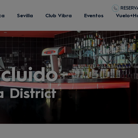
RESERVA
ca
Sevilla
Club Vibra
Eventos
Vuelo+H
cluido
 District