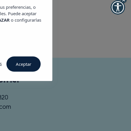
us preferencias, o
les. Puede aceptar
AZAR
o configurarlas
s
Aceptar
trict
820
s.com