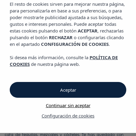
GASTRONOMÍA
El resto de cookies sirven para mejorar nuestra página,
Aparthotel Vibra Mogambo
para personalizarla en base a sus preferencias, o para
poder mostrarle publicidad ajustada a sus búsquedas,
gustos e intereses personales. Puede aceptar todas
Gastronomía
estas cookies pulsando el botón
ACEPTAR
, rechazarlas
pulsando el botón
RECHAZAR
o configurarlas clicando
en el apartado
CONFIGURACIÓN DE COOKIES
.
Gastronomía
Si desea más información, consulte la
POLÍTICA DE
Aparthotel Vibra Mogambo
COOKIES
de nuestra página web.
Tu experiencia en Aparthotel Vibra Mogambo se completa con
la mejor oferta gastronómica, nuestra auténtica taquería
mexicana, TACOSANTO. Descubre los ricos sabores desde
Aceptar
México, un espacio divertido y con un punto canalla, dirigido a
todos los públicos y caracterizado por la cuidada decoración
Continuar sin aceptar
en diferentes ambientes y con lounge junto a la piscina.
TACOSANTO es el lugar perfecto dónde saborear gran
Configuración de cookies
variedad de tacos, nachos y burritos, sin olvidar las aguas
naturales de Jamaica y tamarindo, pasando por la amplia
cata de tequilas, mezcales y cócteles. Te has quedado con