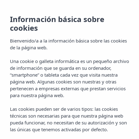
Información básica sobre
cookies
Galería
Bienvenido/a a la información básica sobre las cookies
de la página web.
Hotel Vibra San Remo
Una cookie o galleta informática es un pequeño archivo
de información que se guarda en su ordenador,
“smartphone” o tableta cada vez que visita nuestra
Home
Ibiza
Bahía De San Antonio
página web. Algunas cookies son nuestras y otras
GALERÍA
Hotel Vibra San Remo
pertenecen a empresas externas que prestan servicios
para nuestra página web.
Galería
Las cookies pueden ser de varios tipos: las cookies
técnicas son necesarias para que nuestra página web
pueda funcionar, no necesitan de su autorización y son
las únicas que tenemos activadas por defecto.
Galería