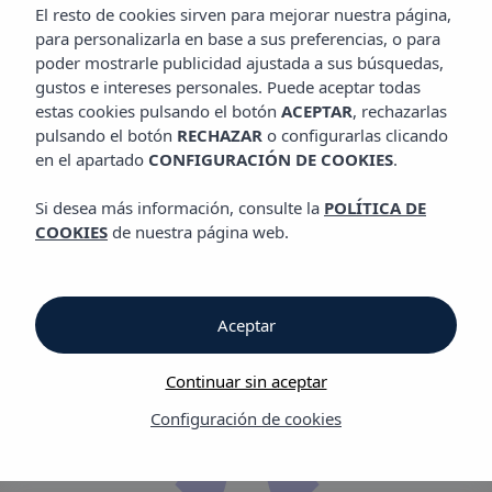
El resto de cookies sirven para mejorar nuestra página,
para personalizarla en base a sus preferencias, o para
EVENTS BY VIBRA
amplia
poder mostrarle publicidad ajustada a sus búsquedas,
oferta de espacios para
gustos e intereses personales. Puede aceptar todas
estas cookies pulsando el botón
ACEPTAR
, rechazarlas
eventos en Ibiza, Mallorca o
pulsando el botón
RECHAZAR
o configurarlas clicando
Menorca
en el apartado
CONFIGURACIÓN DE COOKIES
.
Si desea más información, consulte la
POLÍTICA DE
COOKIES
de nuestra página web.
Aceptar
Celebra tu
Continuar sin aceptar
evento especial
Configuración de cookies