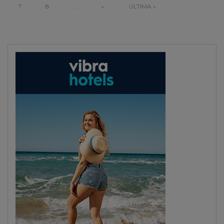
7
8
...
»
ÚLTIMA »