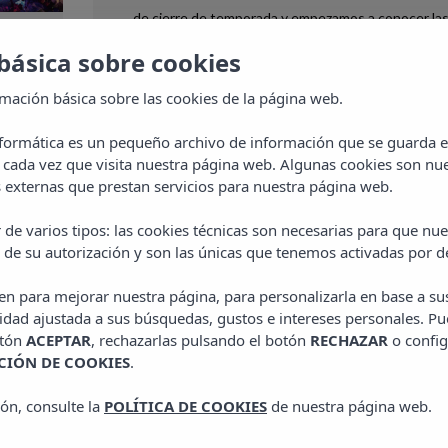
de cierre de temporada y empezamos a conocer la
fechas y los DJ’s que…
básica sobre cookies
rmación básica sobre las cookies de la página web.
za
18 SEPTIEMBRE, 2019
nformática es un pequeño archivo de información que se guarda 
 cada vez que visita nuestra página web. Algunas cookies son nue
cid
externas que prestan servicios para nuestra página web.
 de varios tipos: las cookies técnicas son necesarias para que n
va
 de su autorización y son las únicas que tenemos activadas por d
ven para mejorar nuestra página, para personalizarla en base a su
idad ajustada a sus búsquedas, gustos e intereses personales. Pu
otón
ACEPTAR
, rechazarlas pulsando el botón
RECHAZAR
o config
IÓN DE COOKIES
.
ón, consulte la
POLÍTICA DE COOKIES
de nuestra página web.