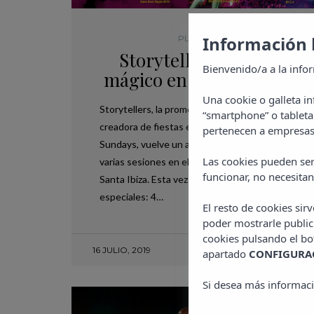
Información 
PLANES EN IBIZA
Storytellers, un mundo
Bienvenido/a a la info
mágico en Cova Santa Ibi
Una cookie o galleta i
Storytellers, la promotora más creativa de Ibiza,
“smartphone” o tableta
creadora de fiestas exitosas como WooMooN o A
pertenecen a empresas 
Sundays, vuelve un año más para fascinarnos con
Las cookies pueden ser
varias sesiones en el mítico Club Restaurante Co
funcionar, no necesitan
Santa Ibiza. Esta vez proponen cuatro citas
especiales: 4…
El resto de cookies sir
poder mostrarle public
cookies pulsando el b
16 JULIO, 2019
apartado
CONFIGURAC
Si desea más informaci