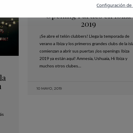
Configuración de
PLANES EN IBIZA
Opening Parties en Ibiza
2019
¡Se abre el telón clubbers! Llega la temporada de
verano a Ibiza y los primeros grandes clubs de la isl
comienzan a abrir sus puertas ¡los openings Ibiza
2019 ya están aquí! Amnesia, Ushuaïa, Hï Ibiza y
muchos otros clubes…
la
n
10 MAYO, 2019
más
,
PLANES EN MENORCA
TRAVEL
PLANES EN MENORCA
CALA MITJANA: UN PARAÍSO SECRETO DE
CIUTADELLA MENORCA: E
MENORCA QUE NO TE PUEDES PERDER
HISTÓRICO QUE TE SOR