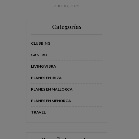
2 JULIO, 2025
20
Categorías
CLUBBING
GASTRO
LIVING VIBRA
PLANES EN IBIZA
PLANES EN MALLORCA
PLANES EN MENORCA
TRAVEL