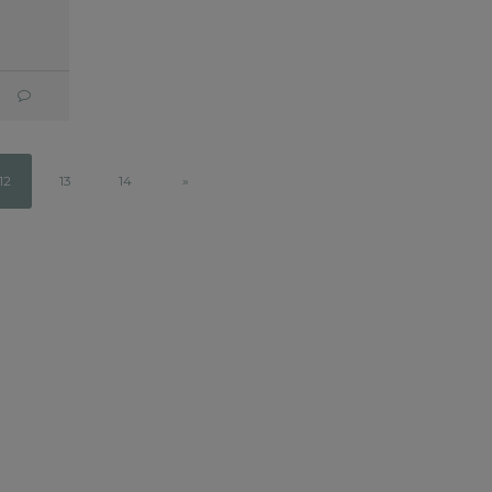
6 JUNIO, 2025
10 JULIO, 2025
12
13
14
»