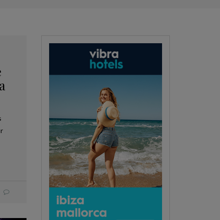
e
a
s
r