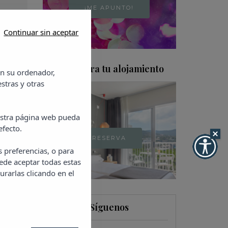
¡ME APUNTO!
s
Continuar sin aceptar
Encuentra tu alojamiento
en su ordenador,
stras y otras
uestra página web pueda
efecto.
RESERVA
s preferencias, o para
ede aceptar todas estas
urarlas clicando en el
Síguenos