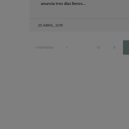
anuncia tres días llenos…
20 JUNIO, 2025
23 ABRIL, 2019
« PRIMERA
«
...
10
11