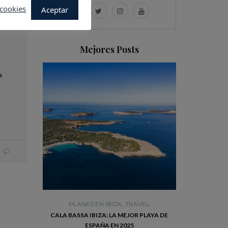
 cookies
Aceptar
Mejores Posts
a
,
,
TRAVEL
PLANES EN IBIZA
TRAVEL
PLANES 
L ENCANTO
CALA BASSA IBIZA: LA MEJOR PLAYA DE
VISITA DALT V
PRENDERÁ
ESPAÑA EN 2025
MEJORE