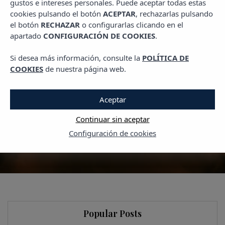
gustos e intereses personales. Puede aceptar todas estas
PLANES EN IBIZA
cookies pulsando el botón
ACEPTAR
, rechazarlas pulsando
Eclipse Solar Total 2026:
el botón
RECHAZAR
o configurarlas clicando en el
apartado
CONFIGURACIÓN DE COOKIES
.
Vive este fenómeno único
desde las Islas Baleares
Si desea más información, consulte la
POLÍTICA DE
COOKIES
de nuestra página web.
12 SEPTIEMBRE, 2025
Aceptar
Continuar sin aceptar
Configuración de cookies
Popular Posts