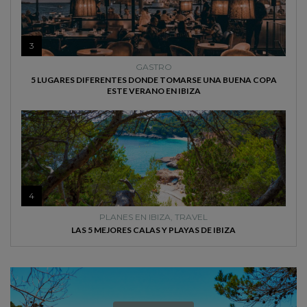
3
GASTRO
5 LUGARES DIFERENTES DONDE TOMARSE UNA BUENA COPA
ESTE VERANO EN IBIZA
4
PLANES EN IBIZA
,
TRAVEL
LAS 5 MEJORES CALAS Y PLAYAS DE IBIZA