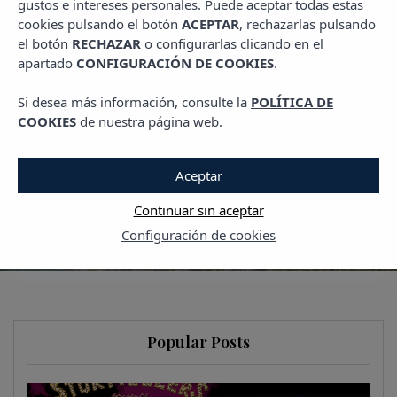
gustos e intereses personales. Puede aceptar todas estas
PLANES EN IBIZA
cookies pulsando el botón
ACEPTAR
, rechazarlas pulsando
¿Dónde ver el atardecer
el botón
RECHAZAR
o configurarlas clicando en el
apartado
CONFIGURACIÓN DE COOKIES
.
en Menorca?
Si desea más información, consulte la
POLÍTICA DE
30 ENERO, 2026
COOKIES
de nuestra página web.
Aceptar
Continuar sin aceptar
Configuración de cookies
Popular Posts