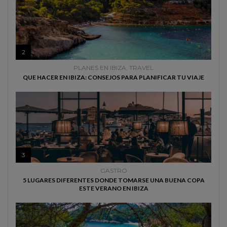
2
PLANES EN IBIZA
,
TRAVEL
QUE HACER EN IBIZA: CONSEJOS PARA PLANIFICAR TU VIAJE
3
GASTRO
5 LUGARES DIFERENTES DONDE TOMARSE UNA BUENA COPA
ESTE VERANO EN IBIZA