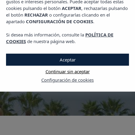
gustos e intereses personales. Puede aceptar todas estas
,
CLUBBING
PLANES EN IBIZA
cookies pulsando el botón
ACEPTAR
, rechazarlas pulsando
Closing Parties Ibiza
el botón
RECHAZAR
o configurarlas clicando en el
apartado
CONFIGURACIÓN DE COOKIES
.
2025: Eden y O Beach
dicen adiós al verano por
Si desea más información, consulte la
POLÍTICA DE
COOKIES
de nuestra página web.
todo lo alto
Aceptar
1 OCTUBRE, 2025
Continuar sin aceptar
Configuración de cookies